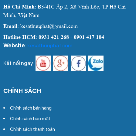
Hồ Chí Minh
: B3/41C Ấp 2, Xã Vĩnh Lộc, TP Hồ Chí
Minh, Việt Nam
Email
: kesathuuphat@gmail.com
Hotline HCM
:
0931 421 268 - 0901 417 104
Website
:
kesathuuphat.com
Kết nối ngay
CHÍNH SÁCH
Chính sách bán hàng
Chính sách bảo mật
Chính sách thanh toán