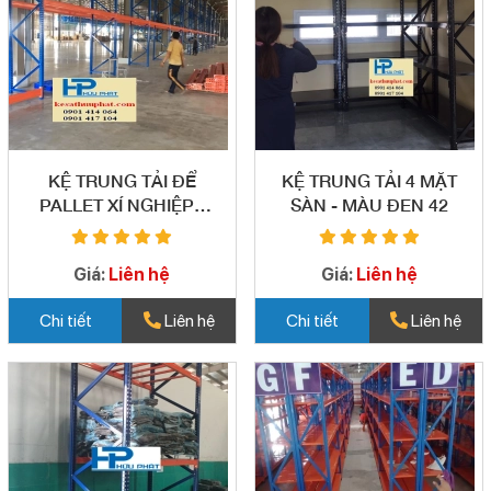
KỆ TRUNG TẢI ĐỂ
KỆ TRUNG TẢI 4 MẶT
PALLET XÍ NGHIỆP -
SÀN - MÀU ĐEN 42
CÔNG TY - STT 43 (
TRẢNG BÀNG - TÂY
Giá:
Liên hệ
Giá:
Liên hệ
NINH)
Chi tiết
Liên hệ
Chi tiết
Liên hệ