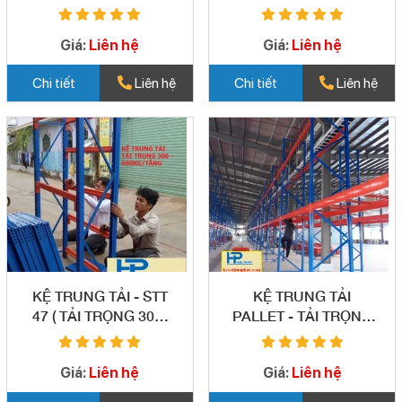
KHO - XÍ NGHIỆP -
CÔNG TY (STT -48)
Giá:
Liên hệ
Giá:
Liên hệ
Chi tiết
Liên hệ
Chi tiết
Liên hệ
KỆ TRUNG TẢI - STT
KỆ TRUNG TẢI
47 ( TẢI TRỌNG 300-
PALLET - TẢI TRỌNG
600/TẦNG)
1000- 6000KG/ TẦNG
- STT46
Giá:
Liên hệ
Giá:
Liên hệ