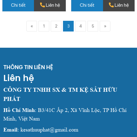
Chi tiết
Liên hệ
Chi tiết
Liên hệ
«
1
2
3
4
5
»
THÔNG TIN LIÊN HỆ
Liên hệ
CÔNG TY TNHH SX & TM KỆ SẮT HỮU
PHÁT
Hồ Chí Minh
: B3/41C Ấp 2, Xã Vĩnh Lộc, TP Hồ Chí
Minh, Việt Nam
Email
: kesathuuphat@gmail.com