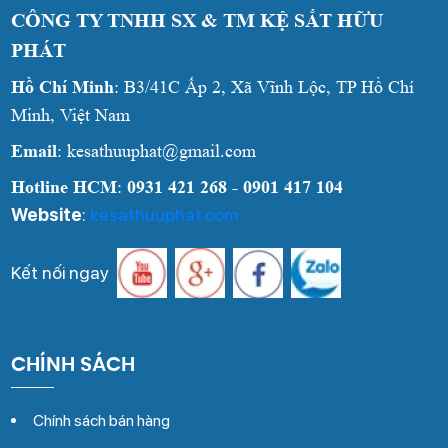
CÔNG TY TNHH SX & TM KỆ SẮT HỮU
PHÁT
Hồ Chí Minh
: B3/41C Ấp 2, Xã Vĩnh Lộc, TP Hồ Chí
Minh, Việt Nam
Email
: kesathuuphat@gmail.com
Hotline HCM
:
0931 421 268 - 0901 417 104
Website
:
kesathuuphat.com
Kết nối ngay
CHÍNH SÁCH
Chính sách bán hàng