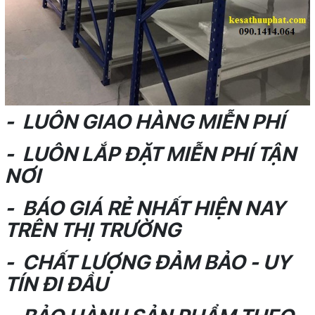
- LUÔN GIAO HÀNG MIỄN PHÍ
- LUÔN LẮP ĐẶT MIỄN PHÍ TẬN
NƠI
- BÁO GIÁ RẺ NHẤT HIỆN NAY
TRÊN THỊ TRƯỜNG
- CHẤT LƯỢNG ĐẢM BẢO - UY
TÍN ĐI ĐẦU