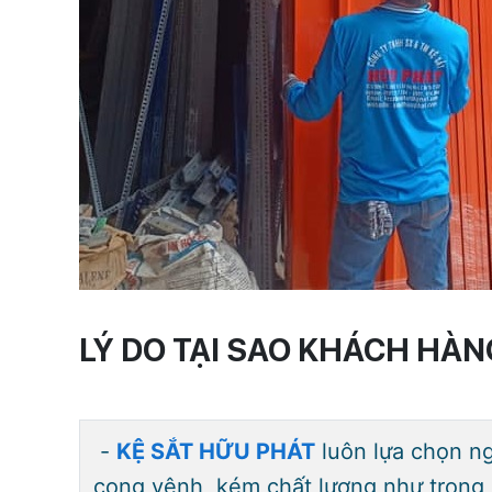
LÝ DO TẠI SAO KHÁCH HÀN
​
-
KỆ SẮT HỮU PHÁT
luôn lựa chọn ng
cong vênh, kém chất lượng như trong