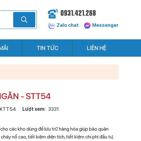
0931.421.268
Zalo chat
Messenger
MÃI
TIN TỨC
LIÊN HỆ
NGĂN - STT54
KTT54
Lượt xem:
3331
 cho các kho dùng để lưu trữ hàng hóa giúp bảo quản
y nổ cao, tiết kiệm diện tích, tiết kiệm chi phí đầu tư,