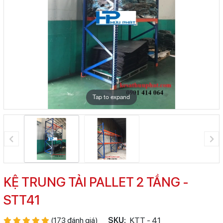
Tap to expand
KỆ TRUNG TẢI PALLET 2 TẦNG -
STT41
(173 đánh giá)
SKU:
KTT - 41