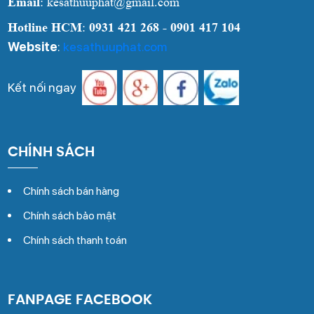
Email
: kesathuuphat@gmail.com
Hotline HCM
:
0931 421 268 - 0901 417 104
Website
:
kesathuuphat.com
Kết nối ngay
CHÍNH SÁCH
Chính sách bán hàng
Chính sách bảo mật
Chính sách thanh toán
FANPAGE FACEBOOK