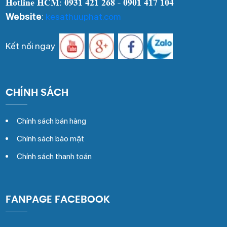
Hotline HCM
:
0931 421 268 - 0901 417 104
Website
:
kesathuuphat.com
Kết nối ngay
CHÍNH SÁCH
Chính sách bán hàng
Chính sách bảo mật
Chính sách thanh toán
FANPAGE FACEBOOK