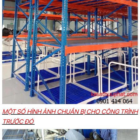
MỘT SỐ HÌNH ẢNH CHUẨN BỊ CHO CÔNG TRÌNH
TRƯỚC ĐÓ