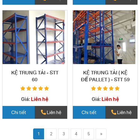
KỆ TRUNG TẢI - STT
KỆ TRUNG TẢI ( KỆ
60
ĐỂ PALLET ) - STT 59
Giá:
Liên hệ
Giá:
Liên hệ
Chi tiết
Liên hệ
Chi tiết
Liên hệ
1
2
3
4
5
»