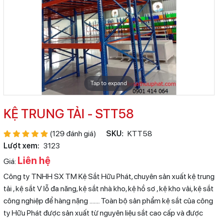
Tap to expand
KỆ TRUNG TẢI - STT58
(129 đánh giá)
SKU:
KTT58
Lượt xem:
3123
Liên hệ
Giá:
Công ty TNHH SX TM Kệ Sắt Hữu Phát, chuyên sản xuất kệ trung
tải , kệ sắt V lỗ đa năng, kệ sắt nhà kho, kệ hồ sơ , kệ kho vải, kệ sắt
công nghiệp để hàng nặng ....... Toàn bộ sản phẩm kệ sắt của công
ty Hữu Phát được sản xuất từ nguyên liệu sắt cao cấp và được