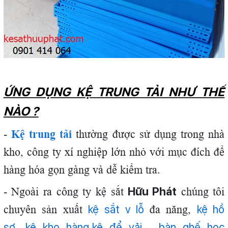
ỨNG DỤNG KỆ TRUNG TẢI NHƯ THẾ
NÀO ?
-
Kệ trung tải
thường được sử dụng trong nhà
kho, công ty xí nghiệp lớn nhỏ với mục đích để
hàng hóa gọn gàng và dễ kiểm tra.
Hữu Phát
- Ngoài ra công ty kệ sắt
chúng tôi
kệ sắt v lỗ
kệ hồ
chuyên sản xuất
đa năng,
sơ
kệ kho hàng
kệ để vải
bàn ghế học
,
,
,