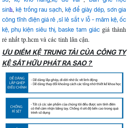
sin
kệ trồng rau sạch
kệ để giày dép,
sơn gia
h
,
,
công tĩnh điện giá rẻ ,sỉ lẻ sắt v lỗ - mâm kệ, ốc
kệ, phụ kiện siêu thị, baske tam giác
giá thành
rẻ nhất tp.hcm và các tỉnh lân cận.
ƯU ĐIỂM KỆ TRUNG TẢI CỦA CÔNG TY
KỆ SẮT HỮU PHÁT RA SAO ?