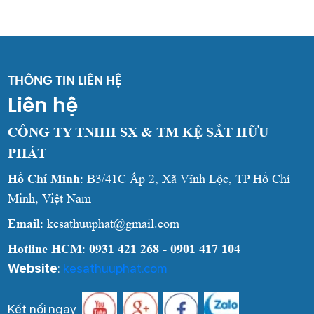
THÔNG TIN LIÊN HỆ
Liên hệ
CÔNG TY TNHH SX & TM KỆ SẮT HỮU
PHÁT
Hồ Chí Minh
: B3/41C Ấp 2, Xã Vĩnh Lộc, TP Hồ Chí
Minh, Việt Nam
Email
: kesathuuphat@gmail.com
Hotline HCM
:
0931 421 268 - 0901 417 104
Website
:
kesathuuphat.com
Kết nối ngay