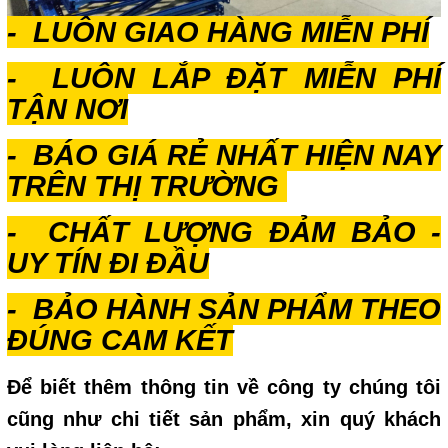
- LUÔN GIAO HÀNG MIỄN PHÍ
- LUÔN LẮP ĐẶT MIỄN PHÍ
TẬN NƠI
- BÁO GIÁ RẺ NHẤT HIỆN NAY
TRÊN THỊ TRƯỜNG
- CHẤT LƯỢNG ĐẢM BẢO -
UY TÍN ĐI ĐẦU
- BẢO HÀNH SẢN PHẨM THEO
ĐÚNG CAM KẾT
Để biết thêm thông tin về công ty chúng tôi
cũng như chi tiết sản phẩm, xin quý khách