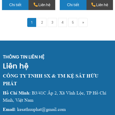
Chi tiết
Liên hệ
Chi tiết
Liên hệ
1
2
3
4
5
»
THÔNG TIN LIÊN HỆ
Liên hệ
CÔNG TY TNHH SX & TM KỆ SẮT HỮU
PHÁT
Hồ Chí Minh
: B3/41C Ấp 2, Xã Vĩnh Lộc, TP Hồ Chí
Minh, Việt Nam
Email
: kesathuuphat@gmail.com