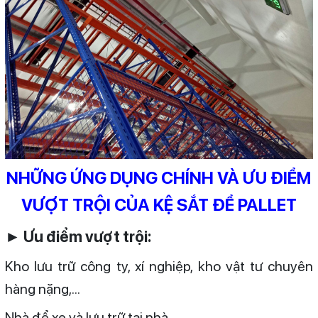
NHỮNG ỨNG DỤNG CHÍNH VÀ ƯU ĐIỂM
VƯỢT TRỘI CỦA KỆ SẮT ĐỂ PALLET
► Ưu điểm vượt trội:
Kho lưu trữ công ty, xí nghiệp, kho vật tư chuyên
hàng nặng,...
Nhà để xe và lưu trữ tại nhà