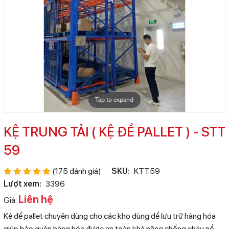
Tap to expand
KỆ TRUNG TẢI ( KỆ ĐỂ PALLET ) - STT
59
(175 đánh giá)
SKU:
KTT59
Lượt xem:
3396
Liên hệ
Giá:
Kệ để pallet chuyên dùng cho các kho dùng để lưu trữ hàng hóa
giúp bảo quản hàng hóa được an toàn,khả năng chống cháy nổ