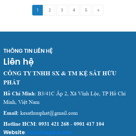
1
2
3
4
5
»
THÔNG TIN LIÊN HỆ
Liên hệ
CÔNG TY TNHH SX & TM KỆ SẮT HỮU
PHÁT
Hồ Chí Minh
: B3/41C Ấp 2, Xã Vĩnh Lộc, TP Hồ Chí
Minh, Việt Nam
Email
: kesathuuphat@gmail.com
Hotline HCM
:
0931 421 268 - 0901 417 104
Website
:
kesathuuphat.com