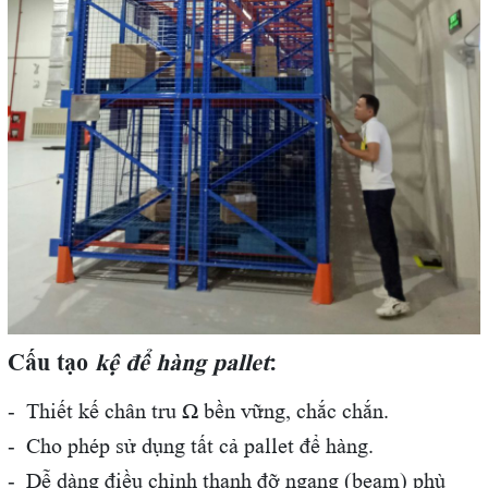
Cấu tạo
kệ để hàng pallet
:
- Thiết kế chân tru Ω bền vững, chắc chắn.
- Cho phép sử dụng tất cả pallet để hàng.
- Dễ dàng điều chỉnh thanh đỡ ngang (beam) phù