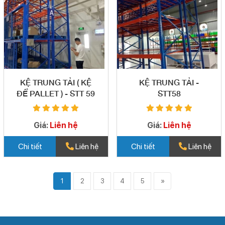
KỆ TRUNG TẢI ( KỆ
KỆ TRUNG TẢI -
ĐỂ PALLET ) - STT 59
STT58
Giá:
Liên hệ
Giá:
Liên hệ
Chi tiết
Liên hệ
Chi tiết
Liên hệ
1
2
3
4
5
»