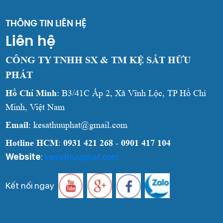
THÔNG TIN LIÊN HỆ
Liên hệ
CÔNG TY TNHH SX & TM KỆ SẮT HỮU
PHÁT
Hồ Chí Minh
: B3/41C Ấp 2, Xã Vĩnh Lộc, TP Hồ Chí
Minh, Việt Nam
Email
: kesathuuphat@gmail.com
Hotline HCM
:
0931 421 268 - 0901 417 104
Website
:
kesathuuphat.com
Kết nối ngay