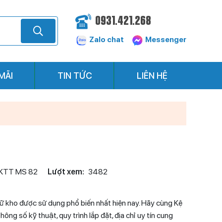
0931.421.268
Zalo chat
Messenger
MÃI
TIN TỨC
LIÊN HỆ
KTT MS 82
Lượt xem:
3482
trữ kho được sử dụng phổ biến nhất hiện nay. Hãy cùng Kệ
hông số kỹ thuật, quy trình lắp đặt, địa chỉ uy tín cung