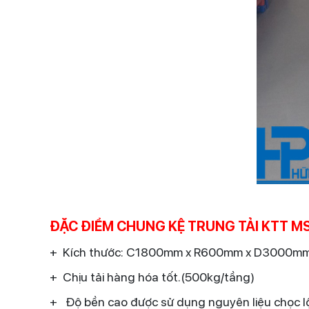
ĐẶC ĐIỂM CHUNG KỆ TRUNG TẢI KTT M
+ Kích thước: C1800mm x R600mm x D3000mm/ 1
+ Chịu tải hàng hóa tốt.(500kg/tầng)
+ Độ bền cao được sử dụng nguyên liệu chọc l