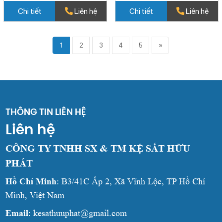
Chi tiết
Liên hệ
Chi tiết
Liên hệ
1
2
3
4
5
»
THÔNG TIN LIÊN HỆ
Liên hệ
CÔNG TY TNHH SX & TM KỆ SẮT HỮU
PHÁT
Hồ Chí Minh
: B3/41C Ấp 2, Xã Vĩnh Lộc, TP Hồ Chí
Minh, Việt Nam
Email
: kesathuuphat@gmail.com