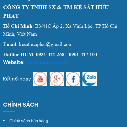
CÔNG TY TNHH SX & TM KỆ SẮT HỮU
PHÁT
Hồ Chí Minh
: B3/41C Ấp 2, Xã Vĩnh Lộc, TP Hồ Chí
Minh, Việt Nam
Email
: kesathuuphat@gmail.com
Hotline HCM
:
0931 421 268 - 0901 417 104
Website
:
kesathuuphat.com
Kết nối ngay
CHÍNH SÁCH
Chính sách bán hàng