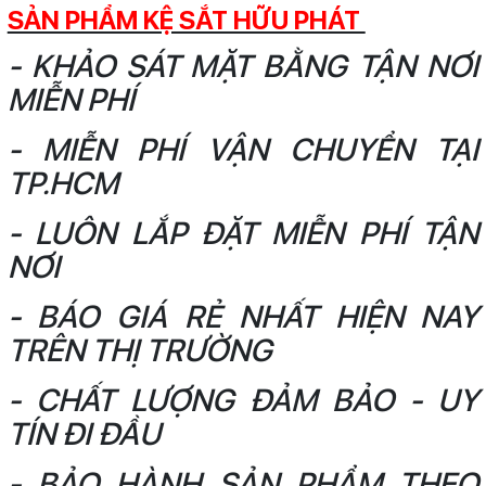
SẢN PHẨM KỆ SẮT HỮU PHÁT
- KHẢO SÁT MẶT BẰNG TẬN NƠI
MIỄN PHÍ
- MIỄN PHÍ VẬN CHUYỂN TẠI
TP.HCM
- LUÔN LẮP ĐẶT MIỄN PHÍ TẬN
NƠI
- BÁO GIÁ RẺ NHẤT HIỆN NAY
TRÊN THỊ TRƯỜNG
- CHẤT LƯỢNG ĐẢM BẢO - UY
TÍN ĐI ĐẦU
- BẢO HÀNH SẢN PHẨM THEO