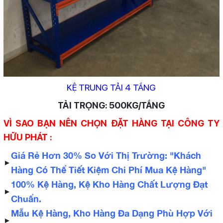
KỆ TRUNG TẢI 4 TẦNG
TẢI TRỌNG: 500KG/TẦNG
VÌ SAO BẠN NÊN CHỌN ĐẶT HÀNG TẠI CÔNG TY
HỮU PHÁT :
Giá Rẻ Hơn 30% So Với Thị Trường: "Khách
►
Hàng Có Thể Tiết Kiệm Chi Phí Mua Kệ Hàng"
100% Kệ Hàng, Kệ Kho Hàng Chất Lượng Đạt
►
Chuẩn.
Mẫu Kệ Hàng, Kho Hàng Đa Dạng Phù Hợp Với
►