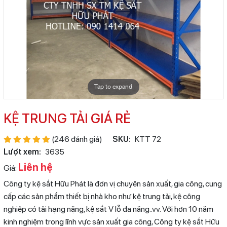
Tap to expand
KỆ TRUNG TẢI GIÁ RẺ
(246 đánh giá)
SKU:
KTT 72
Lượt xem:
3635
Liên hệ
Giá:
Công ty kệ sắt Hữu Phát là đơn vị chuyên sản xuất, gia công, cung
cấp các sản phẩm thiết bị nhà kho như kệ trung tải, kệ công
nghiệp có tải hạng nặng, kệ sắt V lỗ đa năng..vv. Với hơn 10 năm
kinh nghiệm trong lĩnh vực sản xuất gia công, Công ty kệ sắt Hữu