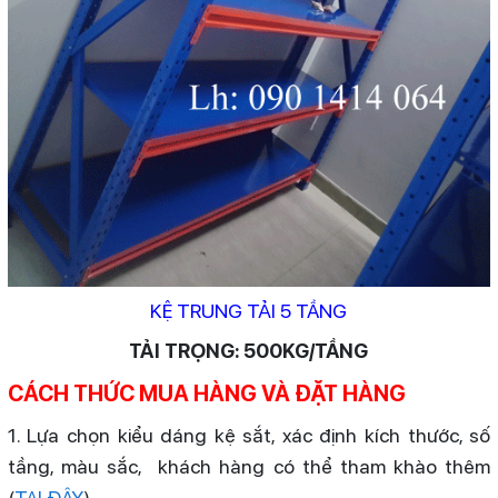
KỆ TRUNG TẢI 5 TẦNG
TẢI TRỌNG: 500KG/TẦNG
CÁCH THỨC MUA HÀNG VÀ ĐẶT HÀNG
1. Lựa chọn kiểu dáng kệ sắt, xác định kích thước, số
tầng, màu sắc, khách hàng có thể tham khào thêm
(
TẠI ĐÂY
).