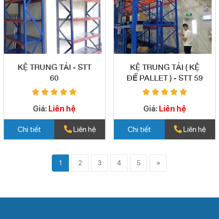
KỆ TRUNG TẢI - STT
KỆ TRUNG TẢI ( KỆ
60
ĐỂ PALLET ) - STT 59
Giá:
Liên hệ
Giá:
Liên hệ
Chi tiết
Liên hệ
Chi tiết
Liên hệ
1
2
3
4
5
»