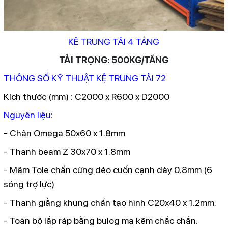
KỆ TRUNG TẢI 4 TẦNG
TẢI TRỌNG: 500KG/TẦNG
THÔNG SỐ KỸ THUẬT KỆ TRUNG TẢI 72
Kích thước (mm) : C2000 x R600 x D2000
Nguyên liệu:
- Chân Omega 50x60 x 1.8mm
- Thanh beam Z 30x70 x 1.8mm
- Mâm Tole chấn cứng dẻo cuốn cạnh dày 0.8mm (6
sóng trợ lực)
- Thanh giằng khung chấn tạo hình C20x40 x 1.2mm.
- Toàn bộ lắp ráp bằng bulog mạ kẽm chắc chắn.