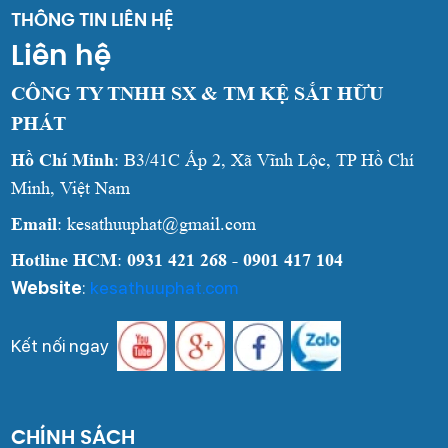
THÔNG TIN LIÊN HỆ
Liên hệ
CÔNG TY TNHH SX & TM KỆ SẮT HỮU
PHÁT
Hồ Chí Minh
: B3/41C Ấp 2, Xã Vĩnh Lộc, TP Hồ Chí
Minh, Việt Nam
Email
: kesathuuphat@gmail.com
Hotline HCM
:
0931 421 268 - 0901 417 104
Website
:
kesathuuphat.com
Kết nối ngay
CHÍNH SÁCH