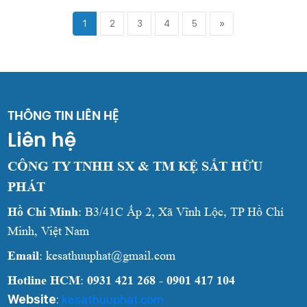
1
2
3
4
5
»
THÔNG TIN LIÊN HỆ
Liên hệ
CÔNG TY TNHH SX & TM KỆ SẮT HỮU
PHÁT
Hồ Chí Minh
: B3/41C Ấp 2, Xã Vĩnh Lộc, TP Hồ Chí
Minh, Việt Nam
Email
: kesathuuphat@gmail.com
Hotline HCM
:
0931 421 268 - 0901 417 104
Website
:
kesathuuphat.com