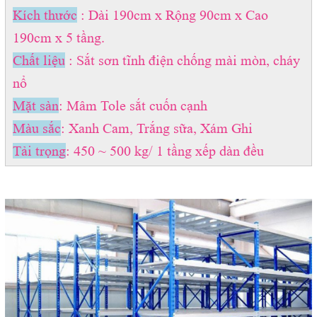
Kích thước
: Dài 190cm x Rộng 90cm x Cao
190cm x 5 tầng.
Chất liệu
: Sắt sơn tĩnh điện chống mài mòn, cháy
nổ
Mặt sàn
: Mâm Tole sắt cuốn cạnh
Màu sắc
: Xanh Cam, Trắng sữa, Xám Ghi
Tải trọng
: 450 ~ 500 kg/ 1 tầng xếp dàn đều