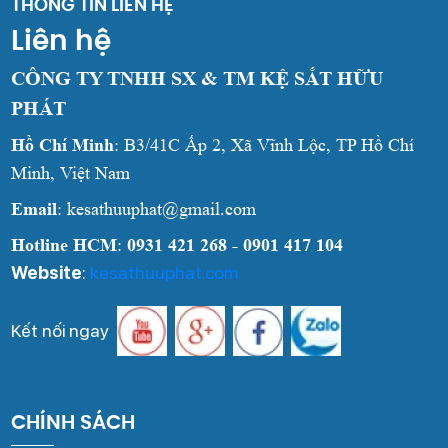
THÔNG TIN LIÊN HỆ
Liên hệ
CÔNG TY TNHH SX & TM KỆ SẮT HỮU
PHÁT
Hồ Chí Minh
: B3/41C Ấp 2, Xã Vĩnh Lộc, TP Hồ Chí
Minh, Việt Nam
Email
: kesathuuphat@gmail.com
Hotline HCM
:
0931 421 268 - 0901 417 104
Website
:
kesathuuphat.com
Kết nối ngay
CHÍNH SÁCH