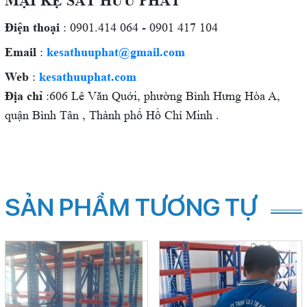
MẠI KỆ SẮT HỮU PHÁT
Điện thoại
: 0901.414 064 - 0901 417 104
Email
:
kesathuuphat@gmail.com
Web
:
kesathuuphat.com
Địa chỉ
:606 Lê Văn Quới, phường Bình Hưng Hòa A,
quận Bình Tân , Thành phố Hồ Chí Minh .
SẢN PHẨM TƯƠNG TỰ