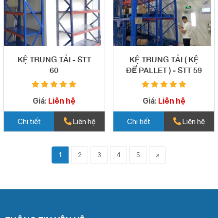
KỆ TRUNG TẢI - STT
KỆ TRUNG TẢI ( KỆ
60
ĐỂ PALLET ) - STT 59
Giá:
Liên hệ
Giá:
Liên hệ
Chi tiết
Liên hệ
Chi tiết
Liên hệ
1
2
3
4
5
»