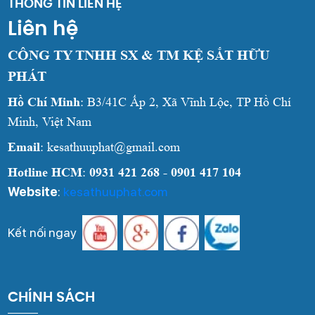
THÔNG TIN LIÊN HỆ
Liên hệ
CÔNG TY TNHH SX & TM KỆ SẮT HỮU
PHÁT
Hồ Chí Minh
: B3/41C Ấp 2, Xã Vĩnh Lộc, TP Hồ Chí
Minh, Việt Nam
Email
: kesathuuphat@gmail.com
Hotline HCM
:
0931 421 268 - 0901 417 104
Website
:
kesathuuphat.com
Kết nối ngay
CHÍNH SÁCH