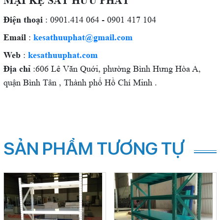
MẠI KỆ SẮT HỮU PHÁT
Điện thoại
: 0901.414 064 - 0901 417 104
Email
:
kesathuuphat@gmail.com
Web
:
kesathuuphat.com
Địa chỉ
:606 Lê Văn Quới, phường Bình Hưng Hòa A,
quận Bình Tân , Thành phố Hồ Chí Minh .
SẢN PHẨM TƯƠNG TỰ