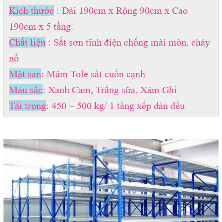
Kích thước
: Dài 190cm x Rộng 90cm x Cao
190cm x 5 tầng.
Chất liệu
: Sắt sơn tĩnh điện chống mài mòn, cháy
nổ
Mặt sàn
: Mâm Tole sắt cuốn cạnh
Màu sắc
: Xanh Cam, Trắng sữa, Xám Ghi
Tải trọng
: 450 ~ 500 kg/ 1 tầng xếp dàn đều