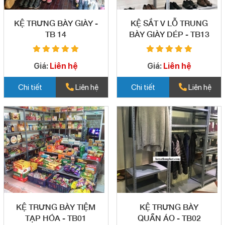
KỆ TRƯNG BÀY GIÀY -
KỆ SẮT V LỖ TRUNG
TB 14
BÀY GIÀY DÉP - TB13
Giá:
Liên hệ
Giá:
Liên hệ
Chi tiết
Liên hệ
Chi tiết
Liên hệ
KỆ TRƯNG BÀY TIỆM
KỆ TRƯNG BÀY
TẠP HÓA - TB01
QUẦN ÁO - TB02