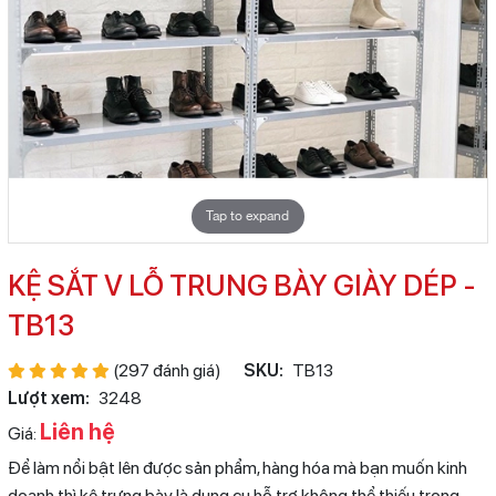
Tap to expand
KỆ SẮT V LỖ TRUNG BÀY GIÀY DÉP -
TB13
(297 đánh giá)
SKU:
TB13
Lượt xem:
3248
Liên hệ
Giá:
Để làm nổi bật lên được sản phẩm, hàng hóa mà bạn muốn kinh
doanh thì kệ trưng bày là dụng cụ hỗ trợ không thể thiếu trong