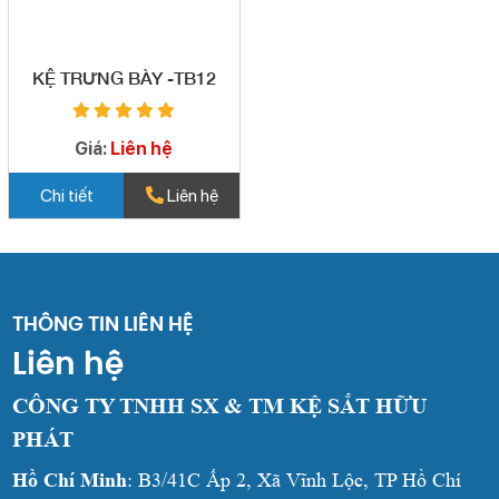
KỆ TRƯNG BÀY -TB12
Giá:
Liên hệ
Chi tiết
Liên hệ
THÔNG TIN LIÊN HỆ
Liên hệ
CÔNG TY TNHH SX & TM KỆ SẮT HỮU
PHÁT
Hồ Chí Minh
: B3/41C Ấp 2, Xã Vĩnh Lộc, TP Hồ Chí