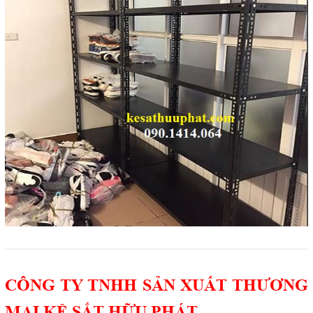
CÔNG TY TNHH SẢN XUẤT THƯƠNG
MẠI KỆ SẮT HỮU PHÁT