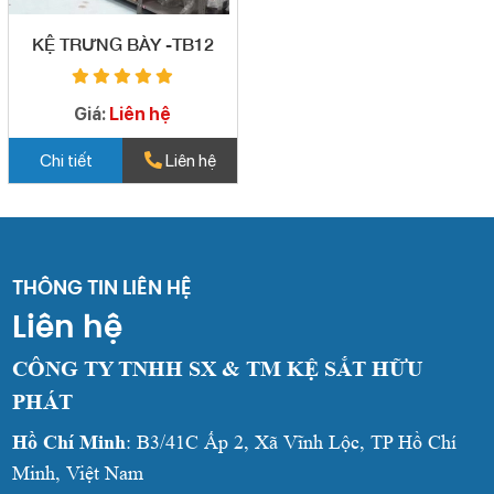
KỆ TRƯNG BÀY -TB12
Giá:
Liên hệ
Chi tiết
Liên hệ
THÔNG TIN LIÊN HỆ
Liên hệ
CÔNG TY TNHH SX & TM KỆ SẮT HỮU
PHÁT
Hồ Chí Minh
: B3/41C Ấp 2, Xã Vĩnh Lộc, TP Hồ Chí
Minh, Việt Nam