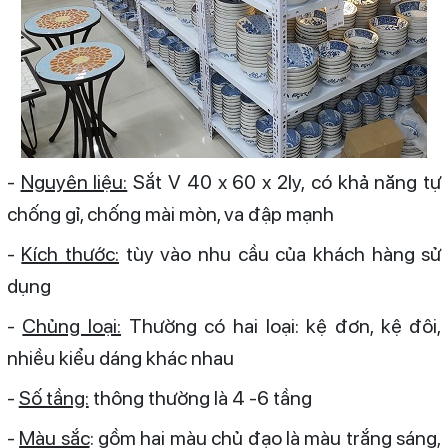
-
Nguyên liệu:
Sắt V 40 x 60 x 2ly, có khả năng tự
chống gỉ, chống mài mòn, va đập mạnh
-
Kích thước:
tùy vào nhu cầu của khách hàng sử
dụng
-
Chủng loại:
Thường có hai loại: kệ đơn, kệ đôi,
nhiều kiểu dáng khác nhau
-
Số tầng:
thông thường là 4 -6 tầng
-
Màu sắc
: gồm hai màu chủ đạo là màu trắng sáng,