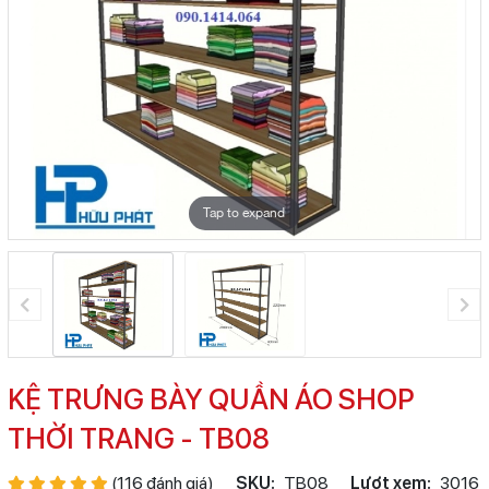
Tap to expand
KỆ TRƯNG BÀY QUẦN ÁO SHOP
THỜI TRANG - TB08
(116 đánh giá)
SKU:
TB08
Lượt xem:
3016