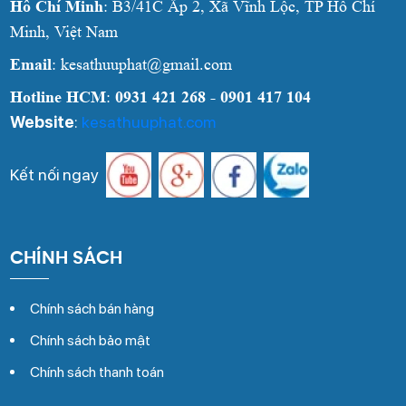
Hồ Chí Minh
: B3/41C Ấp 2, Xã Vĩnh Lộc, TP Hồ Chí
Minh, Việt Nam
Email
: kesathuuphat@gmail.com
Hotline HCM
:
0931 421 268 - 0901 417 104
Website
:
kesathuuphat.com
Kết nối ngay
CHÍNH SÁCH
Chính sách bán hàng
Chính sách bảo mật
Chính sách thanh toán