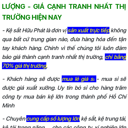
LƯỢNG - GIÁ CẠNH TRANH NHẤT THỊ
TRƯỜNG HIỆN NAY
- Kệ sắt Hữu Phát là đơn vị
sản xuất trực tiếp
không
qua bất cứ trung gian nào, đưa hàng hóa đến tận
tay khách hàng. Chính vì thế chúng tôi luôn đảm
bảo giá thành cạnh tranh nhất thị trường,
chỉ bằng
70% giá thị trường
,
- Khách hàng sẽ được
mua lẻ giá sỉ
- mua sỉ sẽ
được giá xuất xưởng. Uy tín bỏ sỉ cho hàng trăm
công ty mua bán kệ lớn trong thành phố Hồ Chí
Minh
- Chuyên
cung cấp số lượng lớn
kệ sắt, kệ trung tải,
kệ tải trọng nặng, ... cho các công ty, xí nghiệp lớn