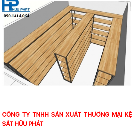
CÔNG TY TNHH SẢN XUẤT THƯƠNG MẠI KỆ
SẮT HỮU PHÁT