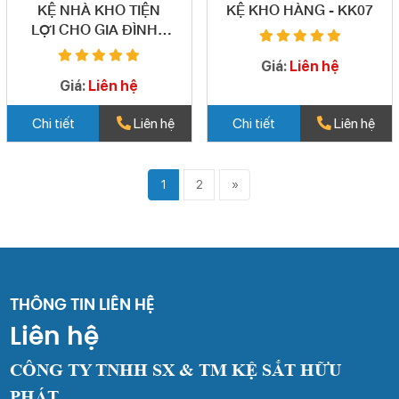
KỆ NHÀ KHO TIỆN
KỆ KHO HÀNG - KK07
LỢI CHO GIA ĐÌNH -
KK05
Giá:
Liên hệ
Giá:
Liên hệ
Chi tiết
Liên hệ
Chi tiết
Liên hệ
1
2
»
THÔNG TIN LIÊN HỆ
Liên hệ
CÔNG TY TNHH SX & TM KỆ SẮT HỮU
PHÁT