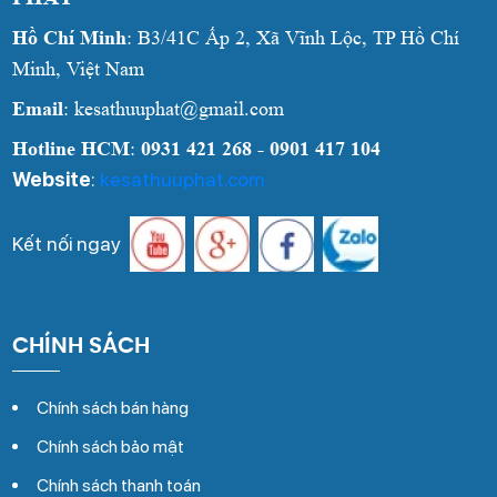
Hồ Chí Minh
: B3/41C Ấp 2, Xã Vĩnh Lộc, TP Hồ Chí
Minh, Việt Nam
Email
: kesathuuphat@gmail.com
Hotline HCM
:
0931 421 268 - 0901 417 104
Website
:
kesathuuphat.com
Kết nối ngay
CHÍNH SÁCH
Chính sách bán hàng
Chính sách bảo mật
Chính sách thanh toán