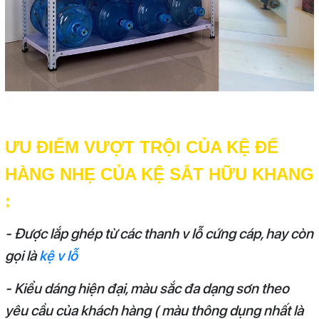
ƯU ĐIỂM VƯỢT TRỘI CỦA KỆ ĐỂ
HÀNG NHẸ CỦA KỆ SẮT HỮU KHANG
:
- Được lắp ghép từ các thanh v lỗ cứng cáp, hay còn
gọi là
kệ v lỗ
- Kiểu dáng hiện đại, màu sắc đa dạng sơn theo
yêu cầu của khách hàng ( màu thông dụng nhất là