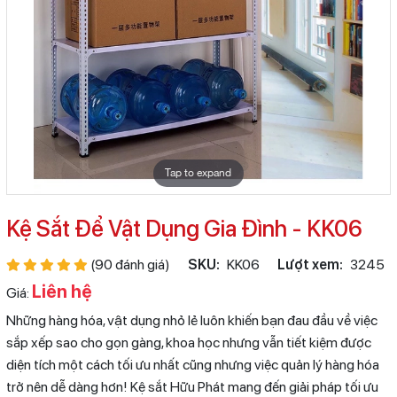
Tap to expand
Kệ Sắt Để Vật Dụng Gia Đình - KK06
(90 đánh giá)
SKU:
KK06
Lượt xem:
3245
Liên hệ
Giá:
Những hàng hóa, vật dụng nhỏ lẻ luôn khiến bạn đau đầu về việc
sắp xếp sao cho gọn gàng, khoa học nhưng vẫn tiết kiệm được
diện tích một cách tối ưu nhất cũng nhưng việc quản lý hàng hóa
trở nên dễ dàng hơn! Kệ sắt Hữu Phát mang đến giải pháp tối ưu