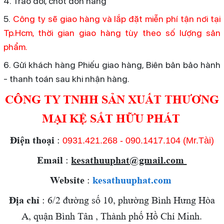
4. Trao đổi, chốt đơn hàng
5.
Công ty sẽ giao hàng và lắp đặt miễn phí tận nơi tại
Tp.Hcm, thời gian giao hàng tùy theo số lượng sản
phẩm.
6. Gửi khách hàng Phiếu giao hàng, Biên bản bảo hành
- thanh toán sau khi nhận hàng.
CÔNG TY TNHH SẢN XUẤT THƯƠNG
MẠI KỆ SẮT HỮU PHÁT
Điện thoại
:
0931.421.268
- 090.1417.104 (Mr.Tài)
Email
:
kesathuuphat@gmail.com
Website
:
kesathuuphat.com
Địa chỉ
: 6/2 đường số 10, phường Bình Hưng Hòa
A, quận Bình Tân , Thành phố Hồ Chí Minh.