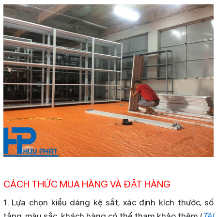
CÁCH THỨC MUA HÀNG VÀ ĐẶT HÀNG
1. Lựa chọn kiểu dáng kệ sắt, xác định kích thước, số
tầng, màu sắc, khách hàng có thể tham khảo thêm (
TẠI