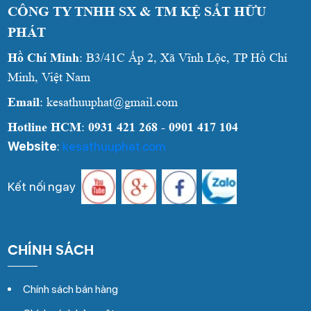
CÔNG TY TNHH SX & TM KỆ SẮT HỮU
PHÁT
Hồ Chí Minh
: B3/41C Ấp 2, Xã Vĩnh Lộc, TP Hồ Chí
Minh, Việt Nam
Email
: kesathuuphat@gmail.com
Hotline HCM
:
0931 421 268 - 0901 417 104
Website
:
kesathuuphat.com
Kết nối ngay
CHÍNH SÁCH
Chính sách bán hàng