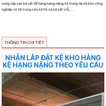
cung cấp các kệ sắt để hàng hạng nặng, kệ trung tải, kệ kho công
nghiệp có tải trọng cao, kệ hồ sơ, kệ sắt v lỗ,.......
THÔNG TIN CHI TIẾT
NHẬN LẮP ĐẶT KỆ KHO HÀNG
KỆ HẠNG NẶNG THEO YÊU CẦU