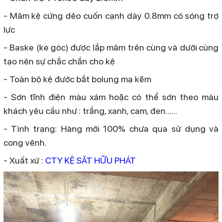
- Mâm kệ cứng dẻo cuốn cạnh dày 0.8mm có sóng trợ
lực
- Baske (ke góc) được lắp mâm trên cùng và dưới cùng
tạo nên sự chắc chắn cho kệ
- Toàn bộ kệ đước bắt bolung mạ kẽm
- Sơn tĩnh điện màu xám hoặc có thể sơn theo màu
khách yêu cầu như : trắng, xanh, cam, đen......
- Tình trạng: Hàng mới 100% chưa qua sử dụng và
cong vênh.
- Xuất xứ :
CTY KỆ SẮT HỮU PHÁT