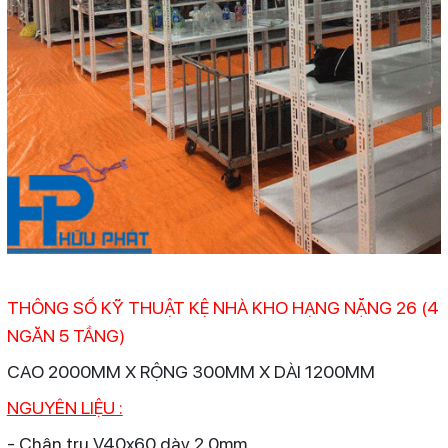
THÔNG SỐ KỸ THUẬT KỆ NHÀ KHO HẠNG NẶNG 26 (4
NGĂN 5 TẦNG)
CAO 2000MM X RỘNG 300MM X DÀI 1200MM
NGUYÊN LIỆU :
- Chân trụ V40x60 dày 2.0mm