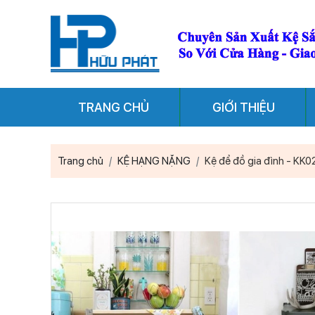
TRANG CHỦ
GIỚI THIỆU
Trang chủ
KỆ HẠNG NẶNG
Kệ để đồ gia đình - KK0