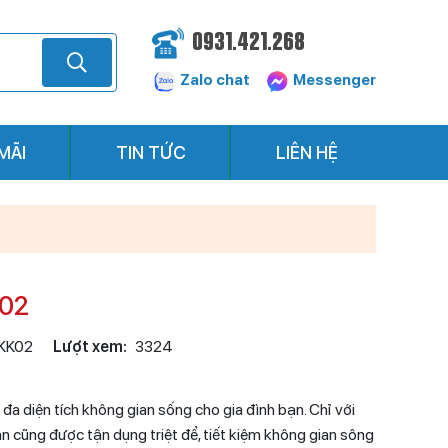
0931.421.268
Zalo chat
Messenger
MÃI
TIN TỨC
LIÊN HỆ
K02
KK02
Lượt xem:
3324
i đa diện tích không gian sống cho gia đình bạn. Chỉ với
ạn cũng được tận dụng triệt để, tiết kiệm không gian sông