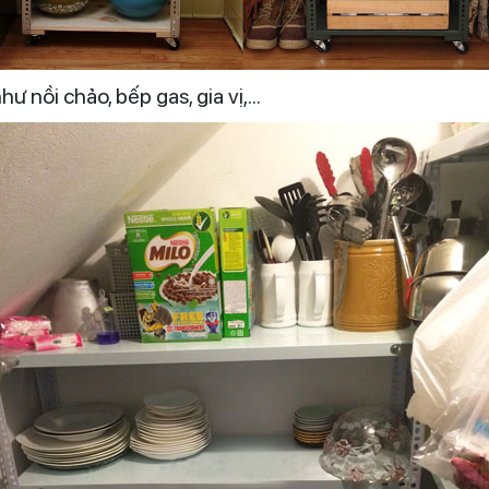
 nồi chảo, bếp gas, gia vị,...