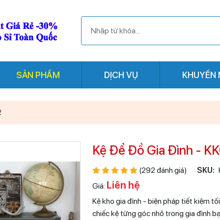
SẢN PHẨM
DỊCH VỤ
KHUYẾN 
2
Kệ Để Đồ Gia Đình - K
(292 đánh giá)
SKU:
Liên hệ
Giá:
Kệ kho gia đình - biện pháp tiết kiệm tố
chiếc kệ từng góc nhỏ trong gia đình b