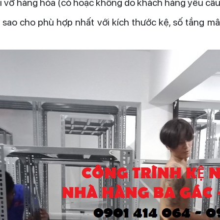
rơi vỡ hàng hóa (có hoặc không do khách hàng yêu cầ
n sao cho phù hợp nhất với kích thước kệ, số tầng 