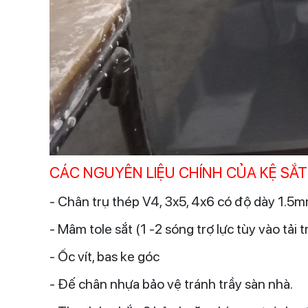
CÁC NGUYÊN LIỆU CHÍNH CỦA KỆ SẮT 
- Chân trụ thép V4, 3x5, 4x6 có độ dày 1.5m
- Mâm tole sắt (1 -2 sóng trợ lực tùy vào tải
- Ốc vít, bas ke góc
- Đế chân nhựa bảo vệ tránh trầy sàn nhà.