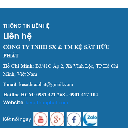
THÔNG TIN LIÊN HỆ
Liên hệ
CÔNG TY TNHH SX & TM KỆ SẮT HỮU
PHÁT
Hồ Chí Minh
: B3/41C Ấp 2, Xã Vĩnh Lộc, TP Hồ Chí
Minh, Việt Nam
Email
: kesathuuphat@gmail.com
Hotline HCM
:
0931 421 268 - 0901 417 104
Website
:
kesathuuphat.com
Kết nối ngay