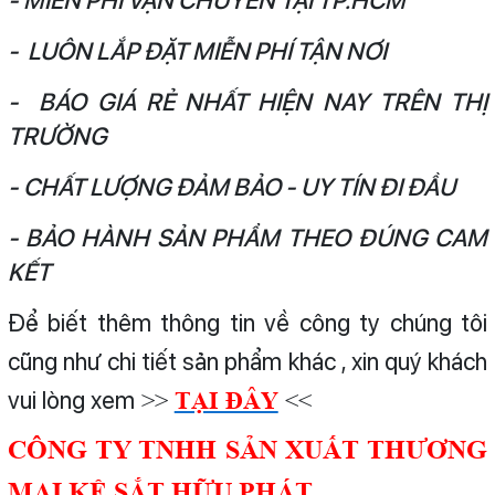
- MIỄN PHÍ VẬN CHUYỂN TẠI TP.HCM
- LUÔN LẮP ĐẶT MIỄN PHÍ TẬN NƠI
- BÁO GIÁ RẺ NHẤT HIỆN NAY TRÊN THỊ
TRƯỜNG
- CHẤT LƯỢNG ĐẢM BẢO - UY TÍN ĐI ĐẦU
- BẢO HÀNH SẢN PHẨM THEO ĐÚNG CAM
KẾT
Để biết thêm thông tin về công ty chúng tôi
cũng như chi tiết sản phẩm khác , xin quý khách
vui lòng xem
>>
TẠI ĐÂY
<<
CÔNG TY TNHH SẢN XUẤT THƯƠNG
MẠI KỆ SẮT HỮU PHÁT