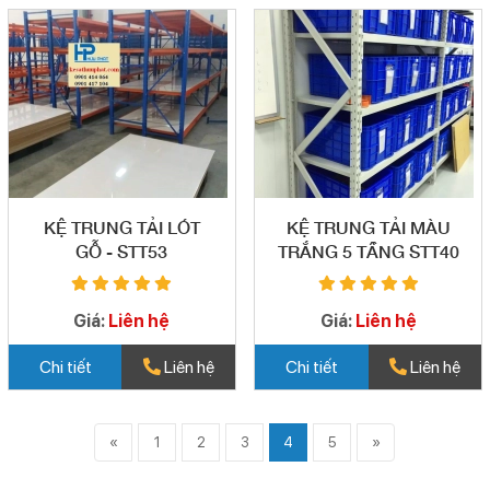
KỆ TRUNG TẢI LÓT
KỆ TRUNG TẢI MÀU
GỖ - STT53
TRẮNG 5 TẦNG STT40
Giá:
Liên hệ
Giá:
Liên hệ
Chi tiết
Liên hệ
Chi tiết
Liên hệ
«
1
2
3
4
5
»