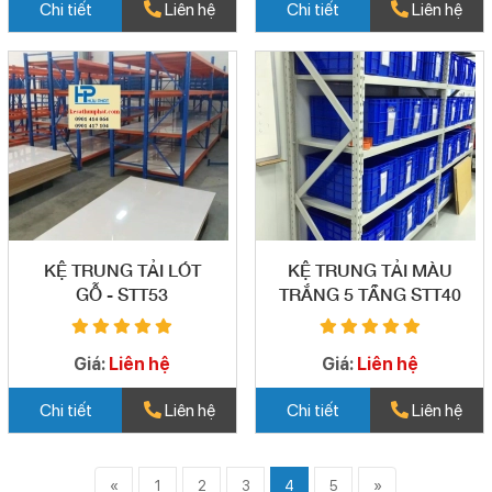
Chi tiết
Liên hệ
Chi tiết
Liên hệ
KỆ TRUNG TẢI LÓT
KỆ TRUNG TẢI MÀU
GỖ - STT53
TRẮNG 5 TẦNG STT40
Giá:
Liên hệ
Giá:
Liên hệ
Chi tiết
Liên hệ
Chi tiết
Liên hệ
«
1
2
3
4
5
»