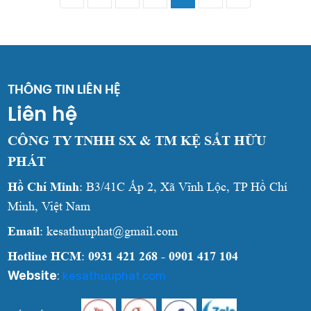
THÔNG TIN LIÊN HỆ
Liên hệ
CÔNG TY TNHH SX & TM KỆ SẮT HỮU
PHÁT
Hồ Chí Minh
: B3/41C Ấp 2, Xã Vĩnh Lộc, TP Hồ Chí
Minh, Việt Nam
Email
: kesathuuphat@gmail.com
Hotline HCM
:
0931 421 268 - 0901 417 104
Website
:
kesathuuphat.com