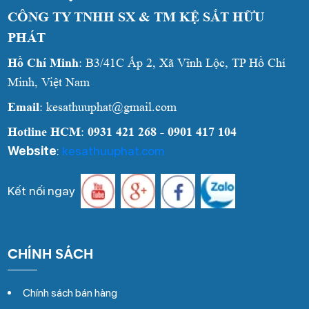
CÔNG TY TNHH SX & TM KỆ SẮT HỮU
PHÁT
Hồ Chí Minh
: B3/41C Ấp 2, Xã Vĩnh Lộc, TP Hồ Chí
Minh, Việt Nam
Email
: kesathuuphat@gmail.com
Hotline HCM
:
0931 421 268 - 0901 417 104
Website
:
kesathuuphat.com
Kết nối ngay
CHÍNH SÁCH
Chính sách bán hàng