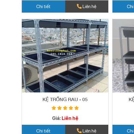
Chi tiết
Liên hệ
Chi
KỆ TRỒNG RAU - 05
K
Giá:
Liên hệ
Chi tiết
Liên hệ
Chi