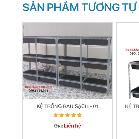
SẢN PHẨM TƯƠNG TỰ
KỆ TRỒNG RAU SẠCH - 01
KỆ T
Giá:
Liên hệ