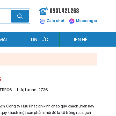
0931.421.268
Zalo chat
Messenger
MÃI
TIN TỨC
LIÊN HỆ
6
TRR06
Lượt xem:
2736
ch ,Công ty Hữu Phát xin kính chào quý khách , hiện nay
n quý khách một sản phẩm mới đó là kệ trồng rau sạch.