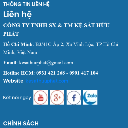
THÔNG TIN LIÊN HỆ
Liên hệ
CÔNG TY TNHH SX & TM KỆ SẮT HỮU
PHÁT
Hồ Chí Minh
: B3/41C Ấp 2, Xã Vĩnh Lộc, TP Hồ Chí
Minh, Việt Nam
Email
: kesathuuphat@gmail.com
Hotline HCM
:
0931 421 268 - 0901 417 104
Website
:
kesathuuphat.com
Kết nối ngay
CHÍNH SÁCH