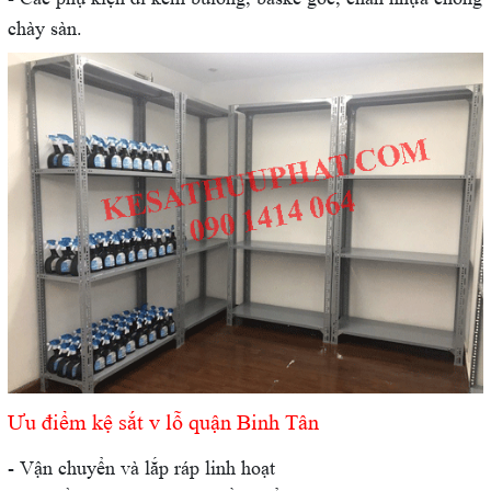
chày sàn.
Ưu điểm kệ sắt v lỗ quận Binh Tân
- Vận chuyển và lắp ráp linh hoạt