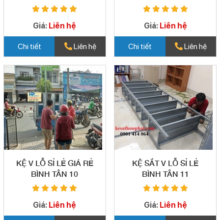
TẠI QUẬN BÌNH TÂN
LỖ GIÁ RẺ - UY TÍN
08
QUẬN BÌNH TÂN 09
Giá:
Liên hệ
Giá:
Liên hệ
Chi tiết
Liên hệ
Chi tiết
Liên hệ
KỆ V LỖ SỈ LẺ GIÁ RẺ
KỆ SẮT V LỖ SỈ LẺ
BÌNH TÂN 10
BÌNH TÂN 11
Giá:
Liên hệ
Giá:
Liên hệ