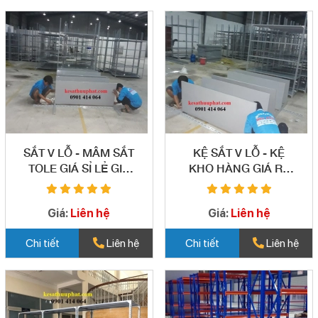
SẮT V LỖ - MÂM SẮT
KỆ SẮT V LỖ - KỆ
TOLE GIÁ SỈ LẺ GIÁ
KHO HÀNG GIÁ RẺ
RẺ BÌNH TÂN 02
BÌNH TÂN 03
Giá:
Liên hệ
Giá:
Liên hệ
Chi tiết
Liên hệ
Chi tiết
Liên hệ