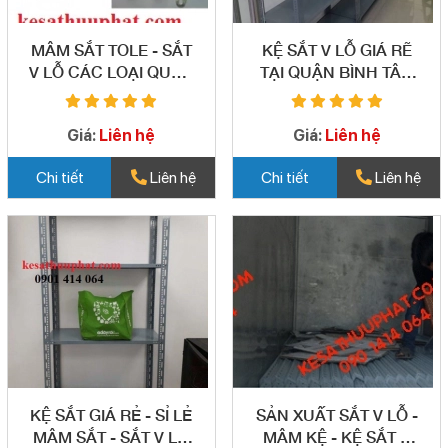
MÂM SẮT TOLE - SẮT
KỆ SẮT V LỖ GIÁ RẼ
V LỖ CÁC LOẠI QUẬN
TẠI QUẬN BÌNH TÂN
BÌNH TÂN 06
07
Giá:
Liên hệ
Giá:
Liên hệ
Chi tiết
Liên hệ
Chi tiết
Liên hệ
KỆ SẮT GIÁ RẺ - SỈ LẺ
SẢN XUẤT SẮT V LỖ -
MÂM SẮT - SẮT V LỖ
MÂM KỆ - KỆ SẮT V