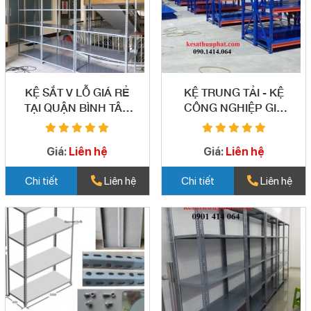
KỆ SẮT V LỖ GIÁ RẺ
KỆ TRUNG TẢI - KỆ
TẠI QUẬN BÌNH TÂN
CÔNG NGHIỆP GIÁ
04
RẺ QUẬN BÌNH TÂN -
05
Giá:
Liên hệ
Giá:
Liên hệ
Chi tiết
Liên hệ
Chi tiết
Liên hệ