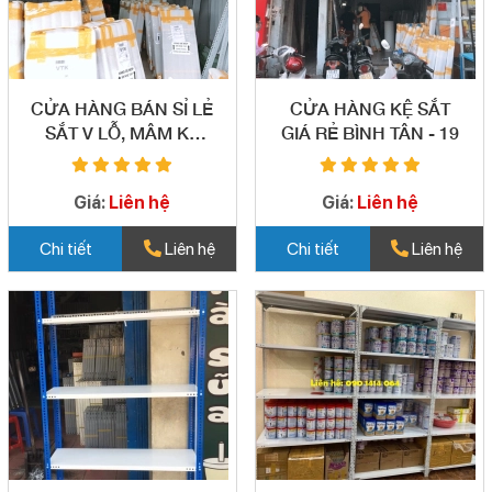
CỬA HÀNG BÁN SỈ LẺ
CỬA HÀNG KỆ SẮT
SẮT V LỖ, MÂM KỆ
GIÁ RẺ BÌNH TÂN - 19
GIÁ RẺ BÌNH TÂN - 20
Giá:
Liên hệ
Giá:
Liên hệ
Chi tiết
Liên hệ
Chi tiết
Liên hệ