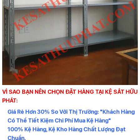
VÌ SAO BẠN NÊN CHỌN ĐẶT HÀNG TẠI KỆ SẮT HỮU
PHÁT:
Giá Rẻ Hơn 30% So Với Thị Trường: "Khách Hàng
Có Thể Tiết Kiệm Chi Phí Mua Kệ Hàng"
100% Kệ Hàng, Kệ Kho Hàng Chất Lượng Đạt
Chuẩn.