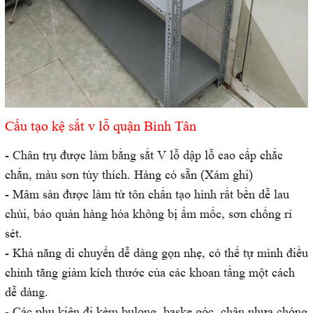
Cấu tạo kệ sắt v lỗ quận Bình Tân
- Chân trụ được làm bằng sắt V lỗ dập lỗ cao cấp chắc
chắn, màu sơn tùy thích. Hàng có sẵn (Xám ghi)
- Mâm sàn được làm từ tôn chấn tạo hình rất bền dễ lau
chùi, bảo quản hàng hóa không bị ẩm mốc, sơn chống rỉ
sét.
- Khả năng di chuyển dễ dàng gọn nhẹ, có thể tự mình điều
chỉnh tăng giảm kích thước của các khoan tầng một cách
dễ dàng.
- Các phụ kiện đi kèm bulong, baske góc, chân nhựa chóng