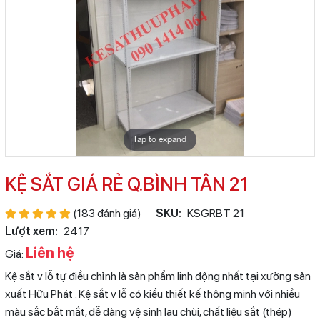
Tap to expand
KỆ SẮT GIÁ RẺ Q.BÌNH TÂN 21
(183 đánh giá)
SKU:
KSGRBT 21
Lượt xem:
2417
Liên hệ
Giá:
Kệ sắt v lỗ tự điều chỉnh là sản phẩm linh động nhất tại xưởng sản
xuất Hữu Phát . Kệ sắt v lỗ có kiểu thiết kế thông minh với nhiều
màu sắc bắt mắt, dễ dàng vệ sinh lau chùi, chất liệu sắt (thép)