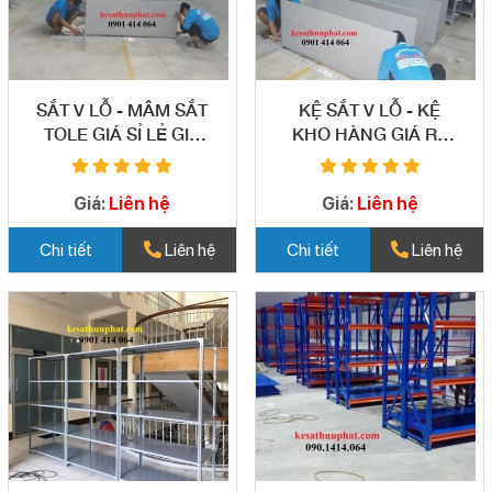
SẮT V LỖ - MÂM SẮT
KỆ SẮT V LỖ - KỆ
TOLE GIÁ SỈ LẺ GIÁ
KHO HÀNG GIÁ RẺ
RẺ BÌNH TÂN 02
BÌNH TÂN 03
Giá:
Liên hệ
Giá:
Liên hệ
Chi tiết
Liên hệ
Chi tiết
Liên hệ