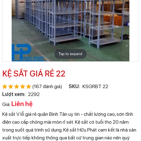
Tap to expand
KỆ SẮT GIÁ RẺ 22
(167 đánh giá)
SKU:
KSGRBT 22
Lượt xem:
2292
Liên hệ
Giá:
Kệ sắt V lỗ giá rẻ quận Bình Tân uy tín - chất lượng cao, sơn tĩnh
điện cao cấp chóng mài mòn rỉ sét. Kệ sắt có tuổi thọ 20 năm
trong suốt quá trình sử dụng. Kệ sắt Hữu Phát cam kết là nhà sản
xuất trực tiếp không thông qua bất cứ trung gian nào nên quý