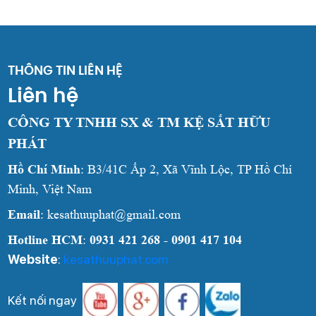
THÔNG TIN LIÊN HỆ
Liên hệ
CÔNG TY TNHH SX & TM KỆ SẮT HỮU
PHÁT
Hồ Chí Minh
: B3/41C Ấp 2, Xã Vĩnh Lộc, TP Hồ Chí
Minh, Việt Nam
Email
: kesathuuphat@gmail.com
Hotline HCM
:
0931 421 268 - 0901 417 104
Website
:
kesathuuphat.com
Kết nối ngay