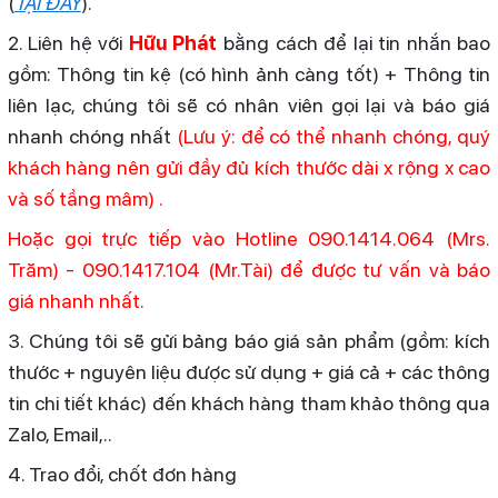
(
TẠI ĐÂY
).
2. Liên hệ với
Hữu Phát
bằng cách để lại tin nhắn bao
gồm: Thông tin kệ (có hình ảnh càng tốt) + Thông tin
liên lạc, chúng tôi sẽ có nhân viên gọi lại và báo giá
nhanh chóng nhất
(Lưu ý: để có thể nhanh chóng, quý
khách hàng nên gửi đầy đủ kích thước dài x rộng x cao
và số tầng mâm) .
Hoặc gọi trực tiếp vào Hotline 090.1414.064 (Mrs.
Trăm) - 090.1417.104 (Mr.Tài) để được tư vấn và báo
giá nhanh nhất.
3. Chúng tôi sẽ gửi bảng báo giá sản phẩm (gồm: kích
thước + nguyên liệu được sử dụng + giá cả + các thông
tin chi tiết khác) đến khách hàng tham khảo thông qua
Zalo, Email,..
4. Trao đổi, chốt đơn hàng