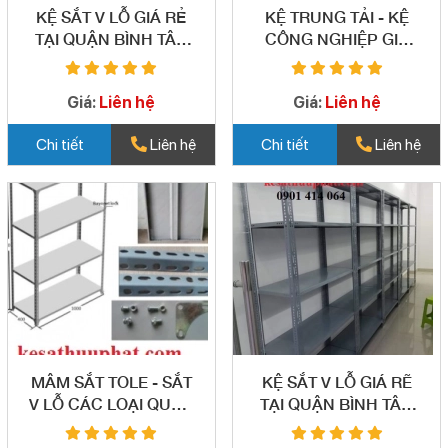
KỆ SẮT V LỖ GIÁ RẺ
KỆ TRUNG TẢI - KỆ
TẠI QUẬN BÌNH TÂN
CÔNG NGHIỆP GIÁ
04
RẺ QUẬN BÌNH TÂN -
05
Giá:
Liên hệ
Giá:
Liên hệ
Chi tiết
Liên hệ
Chi tiết
Liên hệ
MÂM SẮT TOLE - SẮT
KỆ SẮT V LỖ GIÁ RẼ
V LỖ CÁC LOẠI QUẬN
TẠI QUẬN BÌNH TÂN
BÌNH TÂN 06
07