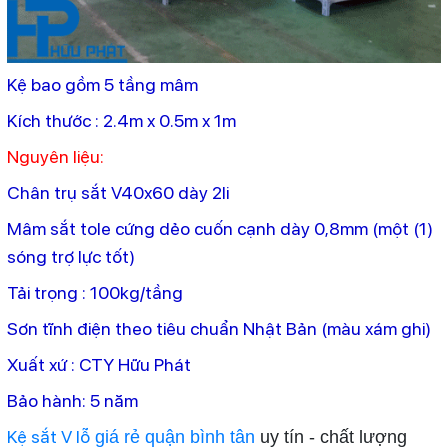
Kệ bao gồm 5 tầng mâm
Kích thước : 2.4m x 0.5m x 1m
Nguyên liệu:
Chân trụ sắt V40x60 dày 2li
Mâm sắt tole cứng dẻo cuốn cạnh dày 0,8mm (một (1)
sóng trợ lực tốt)
Tải trọng : 100kg/tầng
Sơn tĩnh điện theo tiêu chuẩn Nhật Bản (màu xám ghi)
Xuất xứ : CTY Hữu Phát
Bảo hành: 5 năm
Kệ sắt V lỗ
giá rẻ quận bình tân
uy tín - chất lượng