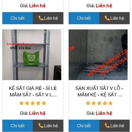
Giá:
Liên hệ
Giá:
Liên hệ
Chi tiết
Liên hệ
Chi tiết
Liên hệ
KỆ SẮT GIÁ RẺ - SỈ LẺ
SẢN XUẤT SẮT V LỖ -
MÂM SẮT - SẮT V LỖ
MÂM KỆ - KỆ SẮT V
TẠI QUẬN BÌNH TÂN
LỖ GIÁ RẺ - UY TÍN
08
QUẬN BÌNH TÂN 09
Giá:
Liên hệ
Giá:
Liên hệ
Chi tiết
Liên hệ
Chi tiết
Liên hệ