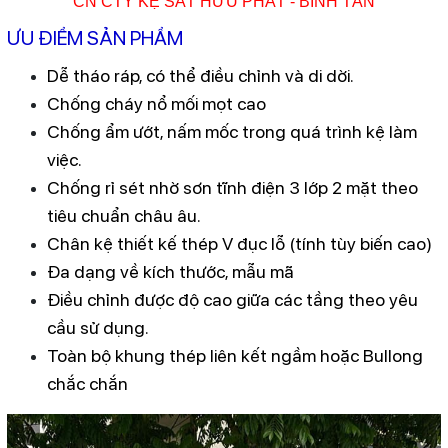
CN CTY KỆ SẮT HỮU PHÁT - BÌNH TÂN
ƯU ĐIỂM SẢN PHẨM
Dễ tháo ráp, có thể điều chỉnh và di dời.
Chống cháy nổ mối mọt cao
Chống ẩm ướt, nấm mốc trong quá trình kệ làm
việc.
Chống rỉ sét nhờ sơn tĩnh điện 3 lớp 2 mặt theo
tiêu chuẩn châu âu.
Chân kệ thiết kế thép V đục lỗ (tính tùy biến cao)
Đa dạng về kích thước, mẫu mã
Điều chỉnh được độ cao giữa các tầng theo yêu
cầu sử dụng.
Toàn bộ khung thép liên kết ngầm hoặc Bullong
chắc chắn