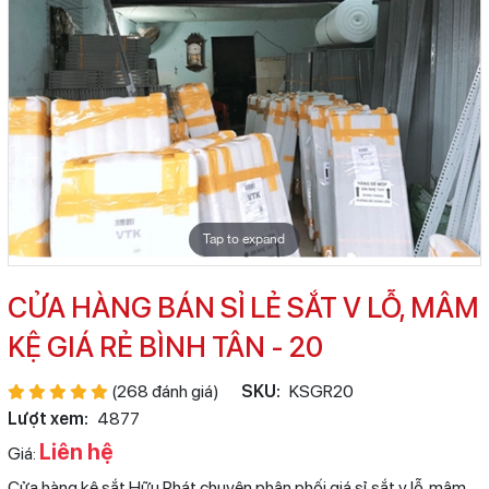
Tap to expand
CỬA HÀNG BÁN SỈ LẺ SẮT V LỖ, MÂM
KỆ GIÁ RẺ BÌNH TÂN - 20
(268 đánh giá)
SKU:
KSGR20
Lượt xem:
4877
Liên hệ
Giá:
Cửa hàng kệ sắt Hữu Phát chuyên phân phối giá sỉ sắt v lỗ, mâm