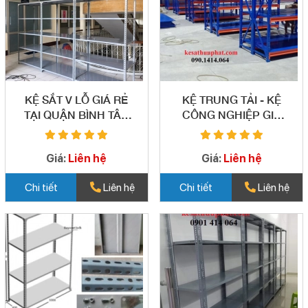
KỆ SẮT V LỖ GIÁ RẺ
KỆ TRUNG TẢI - KỆ
TẠI QUẬN BÌNH TÂN
CÔNG NGHIỆP GIÁ
04
RẺ QUẬN BÌNH TÂN -
05
Giá:
Liên hệ
Giá:
Liên hệ
Chi tiết
Liên hệ
Chi tiết
Liên hệ