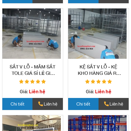
SẮT V LỖ - MÂM SẮT
KỆ SẮT V LỖ - KỆ
TOLE GIÁ SỈ LẺ GIÁ
KHO HÀNG GIÁ RẺ
RẺ BÌNH TÂN 02
BÌNH TÂN 03
Giá:
Liên hệ
Giá:
Liên hệ
Chi tiết
Liên hệ
Chi tiết
Liên hệ