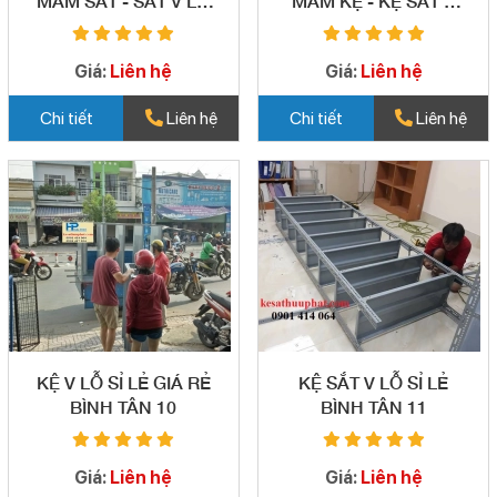
MÂM SẮT - SẮT V LỖ
MÂM KỆ - KỆ SẮT V
TẠI QUẬN BÌNH TÂN
LỖ GIÁ RẺ - UY TÍN
08
QUẬN BÌNH TÂN 09
Giá:
Liên hệ
Giá:
Liên hệ
Chi tiết
Liên hệ
Chi tiết
Liên hệ
KỆ V LỖ SỈ LẺ GIÁ RẺ
KỆ SẮT V LỖ SỈ LẺ
BÌNH TÂN 10
BÌNH TÂN 11
Giá:
Liên hệ
Giá:
Liên hệ