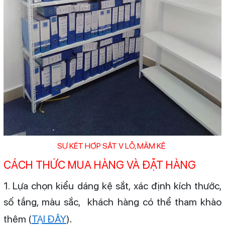
SỰ KẾT HỢP SẮT V LỖ, MÂM KỆ
CÁCH THỨC MUA HÀNG VÀ ĐẶT HÀNG
1. Lựa chọn kiểu dáng kệ sắt, xác định kích thước,
số tầng, màu sắc, khách hàng có thể tham khào
.
thêm (
TẠI ĐÂY
)