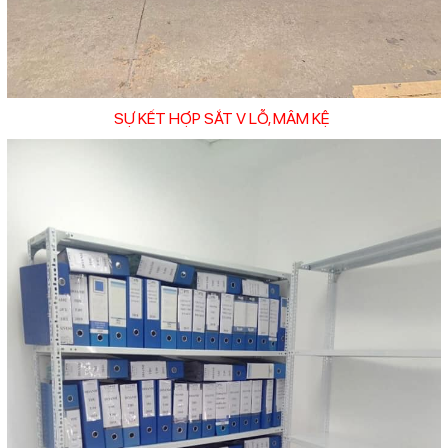
SỰ KẾT HỢP SẮT V LỖ, MÂM KỆ