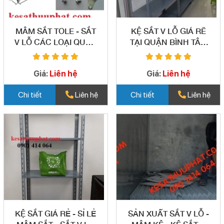
MÂM SẮT TOLE - SẮT
KỆ SẮT V LỖ GIÁ RẼ
V LỖ CÁC LOẠI QUẬN
TẠI QUẬN BÌNH TÂN
BÌNH TÂN 06
07
Giá:
Liên hệ
Giá:
Liên hệ
Chi tiết
Liên hệ
Chi tiết
Liên hệ
KỆ SẮT GIÁ RẺ - SỈ LẺ
SẢN XUẤT SẮT V LỖ -