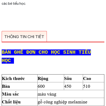
các bé tiểu học.
THÔNG TIN CHI TIẾT
BÀN GHẾ ĐƠN CHO HỌC SINH TIỂU
HỌC
Kích thước
Rộng
Sâu
Cao
Bàn
600
450
510
Màu sắc
màu vàng
Chất liệu
gỗ công nghiệp melamine