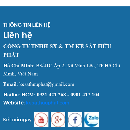
THÔNG TIN LIÊN HỆ
Liên hệ
CÔNG TY TNHH SX & TM KỆ SẮT HỮU
PHÁT
Hồ Chí Minh
: B3/41C Ấp 2, Xã Vĩnh Lộc, TP Hồ Chí
Minh, Việt Nam
Email
: kesathuuphat@gmail.com
Hotline HCM
:
0931 421 268 - 0901 417 104
Website
:
kesathuuphat.com
Kết nối ngay