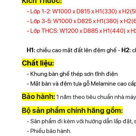
Kích Thước:
- Lớp 1-2: W1000 x D815 x H1(330) x H2(
- Lớp 3-5:
W1000 x D825 x H1(380) x H2(
- Lớp THCS:
W1200 x D885 x H1(440) x H
H1:
chiều cao mặt đất lên đệm ghế -
H2:
c
Chất liệu:
- Khung bàn ghế thép sơn tĩnh điện
-
Mặt bàn và đệm tựa gỗ Melamine cao cấ
Bảo hành:
1 năm theo tiêu chuẩn nhà má
Bộ sản phẩm chính hãng gồm:
- Sản phẩm đi kèm với hướng dẫn lắp đặt, 
- Phiếu bảo hành.