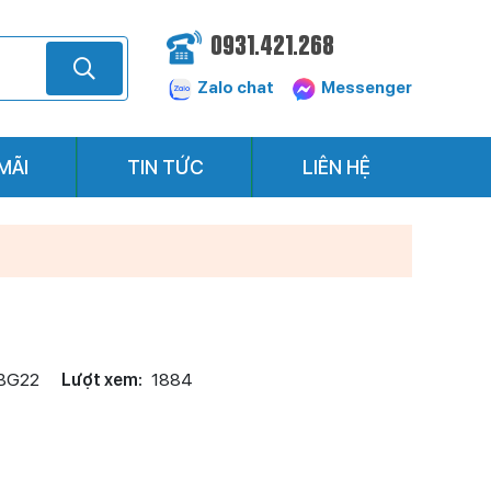
0931.421.268
Zalo chat
Messenger
MÃI
TIN TỨC
LIÊN HỆ
BG22
Lượt xem:
1884