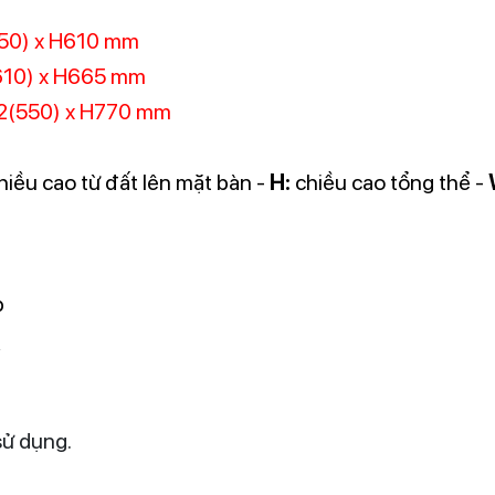
550) x H610 mm
610) x H665 mm
2(550) x H770 mm
hiều cao từ đất lên mặt bàn -
H:
chiều cao tổng thể -
p
y
sử dụng.