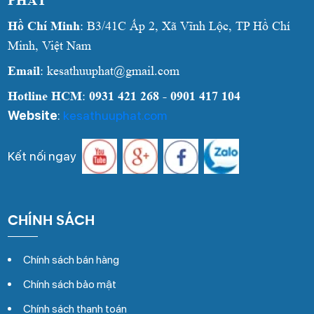
PHÁT
Hồ Chí Minh
: B3/41C Ấp 2, Xã Vĩnh Lộc, TP Hồ Chí
Minh, Việt Nam
Email
: kesathuuphat@gmail.com
Hotline HCM
:
0931 421 268 - 0901 417 104
Website
:
kesathuuphat.com
Kết nối ngay
CHÍNH SÁCH
Chính sách bán hàng
Chính sách bảo mật
Chính sách thanh toán