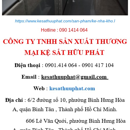
https://www.kesathuuphat.com/san-pham/ke-nha-kho.l
Hotline : 090 1414 064
CÔNG TY TNHH SẢN XUẤT THƯƠNG
MẠI KỆ SẮT HỮU PHÁT
Điện thoại
: 0901.414 064 - 0901 417 104
Email
:
kesathuuphat@gmail.com
Web
:
kesathuuphat.com
Địa chỉ
: 6/2 đường số 10, phường Bình Hưng Hòa
A, quận Bình Tân , Thành phố Hồ Chí Minh.
606 Lê Văn Quới,
phường Bình Hưng Hòa
A, quận Bình Tân , Thành phố Hồ Chí Minh.