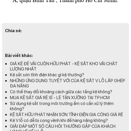
Chia sẻ:
Bài viết khác:
GIÁ KỆ ĐỂ VẢI CUỘN HỮU PHÁT - KỆ SẮT KHO VẢI CHẤT
LƯỢNG NHẤT
Kệ sắt sơn tĩnh điện khác gì kệ thường?
NHỮNG ỨNG DỤNG TUYỆT VỜI CỦA KỆ SẮT V LỖ LẮP GHÉP
ĐA NĂNG
Có thể thay đổi khoảng cách giữa các tầng kệ không?
MUA KỆ SẮT GIÁ RẺ SỈ - LẺ TẬN XƯỞNG TẠI TP.HCM
Sử dụng kệ sắt trong môi trường ẩm có cần xử lý thêm
không?
KỆ SẮT HỮU PHÁT NHẬN SƠN TĨNH ĐIỆN GIA CÔNG GIÁ RẺ
Kệ V lỗ có dễ bị cong vênh khi để hàng nặng không?
GIẢI ĐÁP MỘT SỐ CÂU HỎI THƯỜNG GẶP CỦA KHÁCH