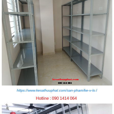
https://www.kesathuuphat.com/san-pham/ke-v-lo.l
Hotline : 090 1414 064