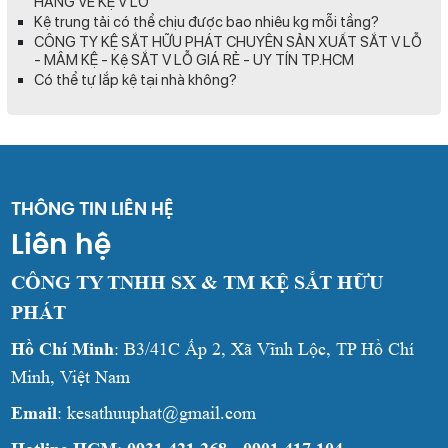
HÀNG VỀ KỆ V LỖ
Kệ trung tải có thể chịu được bao nhiêu kg mỗi tầng?
CÔNG TY KỆ SẮT HỮU PHÁT CHUYÊN SẢN XUẤT SẮT V LỖ
- MÂM KỆ - Kệ SẮT V LỖ GIÁ RẺ - UY TÍN TP.HCM
Có thể tự lắp kệ tại nhà không?
THÔNG TIN LIÊN HỆ
Liên hệ
CÔNG TY TNHH SX & TM KỆ SẮT HỮU
PHÁT
Hồ Chí Minh
: B3/41C Ấp 2, Xã Vĩnh Lộc, TP Hồ Chí
Minh, Việt Nam
Email
: kesathuuphat@gmail.com