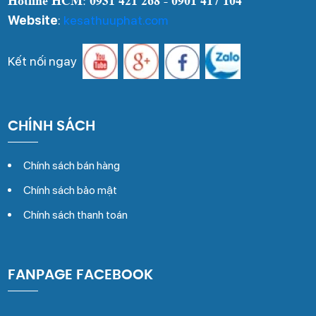
Hotline HCM
:
0931 421 268 - 0901 417 104
Website
:
kesathuuphat.com
Kết nối ngay
CHÍNH SÁCH
Chính sách bán hàng
Chính sách bảo mật
Chính sách thanh toán
FANPAGE FACEBOOK