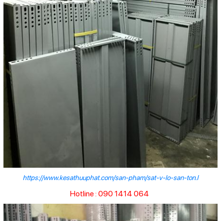
https://www.kesathuuphat.com/san-pham/sat-v-lo-san-ton.l
Hotline : 090 1414 064