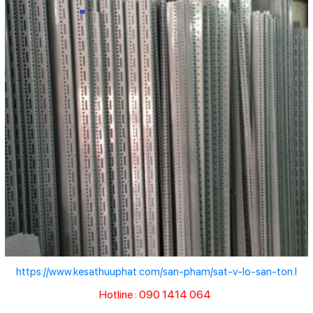
https://www.kesathuuphat.com/san-pham/sat-v-lo-san-ton.l
Hotline : 090 1414 064