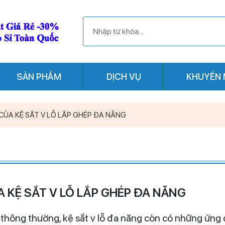
SẢN PHẨM
DỊCH VỤ
KHUYẾN 
ỦA KỆ SẮT V LỖ LẮP GHÉP ĐA NĂNG
 KỆ SẮT V LỖ LẮP GHÉP ĐA NĂNG
thông thường, kệ sắt v lỗ đa năng còn có những ứng 