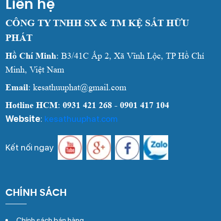
Liên hệ
CÔNG TY TNHH SX & TM KỆ SẮT HỮU
PHÁT
Hồ Chí Minh
: B3/41C Ấp 2, Xã Vĩnh Lộc, TP Hồ Chí
Minh, Việt Nam
Email
: kesathuuphat@gmail.com
Hotline HCM
:
0931 421 268 - 0901 417 104
Website
:
kesathuuphat.com
Kết nối ngay
CHÍNH SÁCH
Chính sách bán hàng