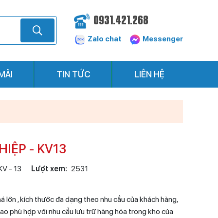
0931.421.268
Zalo chat
Messenger
MÃI
TIN TỨC
LIÊN HỆ
IỆP - KV13
KV - 13
Lượt xem:
2531
há lớn , kích thước đa dạng theo nhu cầu của khách hàng,
 cao phù hợp với nhu cầu lưu trữ hàng hóa trong kho của