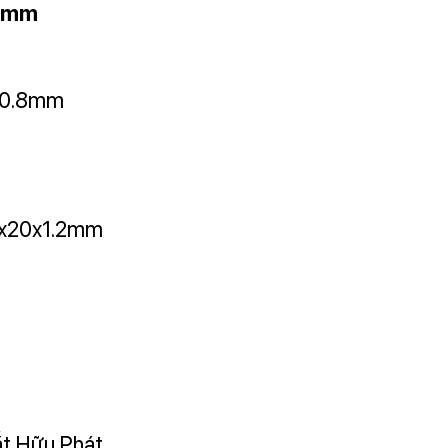
0 mm
y 0.8mm
0x20x1.2mm
ắt Hữu Phát