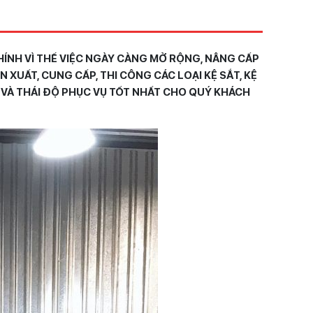
HÍNH VÌ THẾ VIỆC NGÀY CÀNG MỞ RỘNG, NÂNG CẤP
XUẤT, CUNG CẤP, THI CÔNG CÁC LOẠI KỆ SẮT, KỆ
VÀ THÁI ĐỘ PHỤC VỤ TỐT NHẤT CHO QUÝ KHÁCH