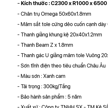
-
Kích thước : C2300 x R1000 x 650
- Chân trụ Omega 50x60x1.8mm
- Mâm sắt tole cứng dẻo cuốn cạnh dà
- Thanh giằng khung kệ 20x40x1.2mm
- Thanh Beam Z x 1.8mm
- Thanh gác U giằng mâm tole Vuông 2
- Sơn tĩnh điện theo tiêu chuẩn Châu Âu
- Màu sơn : Xanh cam
- Tải trọng : 300kg/Tầng
- Bảo hành sản phẩm : 5 năm
- Xuất xứ : Công ty TNHH SX - TM Kệ S