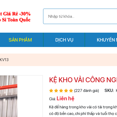
SẢN PHẨM
DỊCH VỤ
KHUYẾN 
 KV13
KỆ KHO VẢI CÔNG NGH
(227 đánh giá)
SKU:
Liên hệ
Giá:
Kệ để hàng trong kho vải có tải trọng k
có độ bền cao, chi phí thấp và tuổi thọ