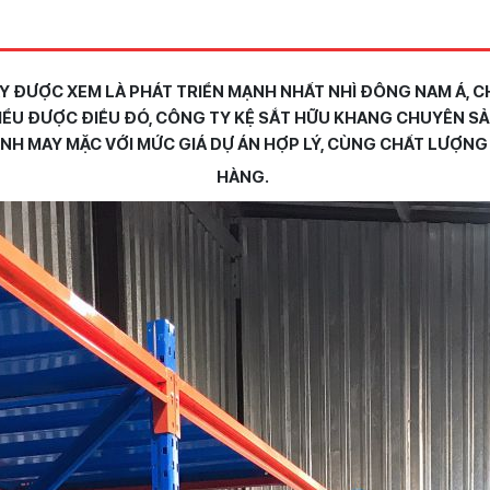
 ĐƯỢC XEM LÀ PHÁT TRIỂN MẠNH NHẤT NHÌ ĐÔNG NAM Á, C
IỂU ĐƯỢC ĐIỀU ĐÓ, CÔNG TY KỆ SẮT HỮU KHANG CHUYÊN SẢN 
H MAY MẶC VỚI MỨC GIÁ DỰ ÁN HỢP LÝ, CÙNG CHẤT LƯỢNG 
HÀNG.