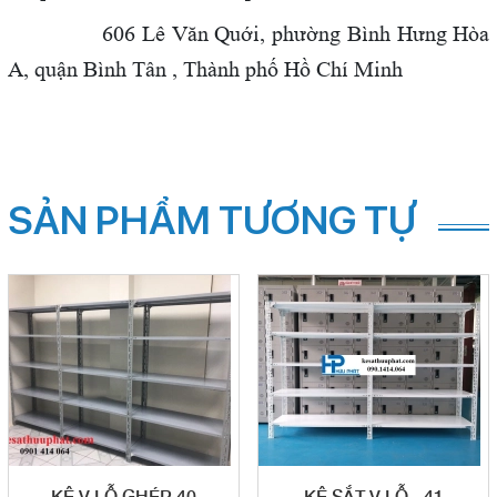
606 Lê Văn Quới,
phường Bình Hưng Hòa
A, quận Bình Tân , Thành phố Hồ Chí Minh
SẢN PHẨM TƯƠNG TỰ
KỆ V LỖ GHÉP 40
KỆ SẮT V LỖ - 41