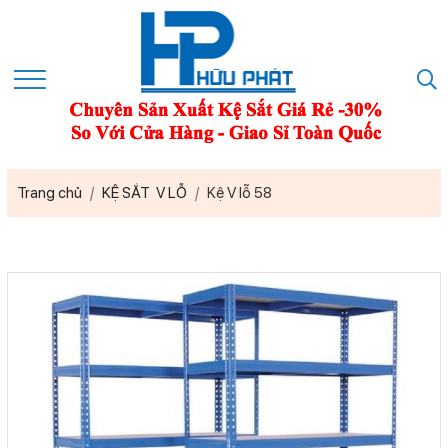
Trang chủ
KỆ SẮT V LỖ
Kệ V lỗ 58