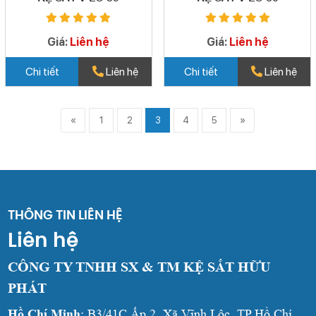
Giá:
Liên hệ
Giá:
Liên hệ
Chi tiết
Liên hệ
Chi tiết
Liên hệ
«
1
2
3
4
5
»
THÔNG TIN LIÊN HỆ
Liên hệ
CÔNG TY TNHH SX & TM KỆ SẮT HỮU
PHÁT
Hồ Chí Minh
: B3/41C Ấp 2, Xã Vĩnh Lộc, TP Hồ Chí