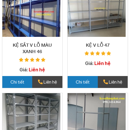
KỆ SẮT V LỖ MÀU
KỆ V LỖ 47
XANH 46
Giá:
Liên hệ
Giá:
Liên hệ
Chi tiết
Liên hệ
Chi tiết
Liên hệ