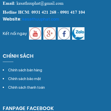
Email
: kesathuuphat@gmail.com
Hotline HCM
:
0931 421 268 - 0901 417 104
Website
:
kesathuuphat.com
Kết nối ngay
CHÍNH SÁCH
Chính sách bán hàng
Chính sách bảo mật
Chính sách thanh toán
FANPAGE FACEBOOK