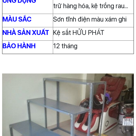
ỨNG DỤNG
trữ hàng hóa, kệ trồng rau...
MÀU SẮC
Sơn tĩnh điện màu xám ghi
NHÀ SẢN XUẤT
Kệ sắt HỮU PHÁT
BẢO HÀNH
12 tháng