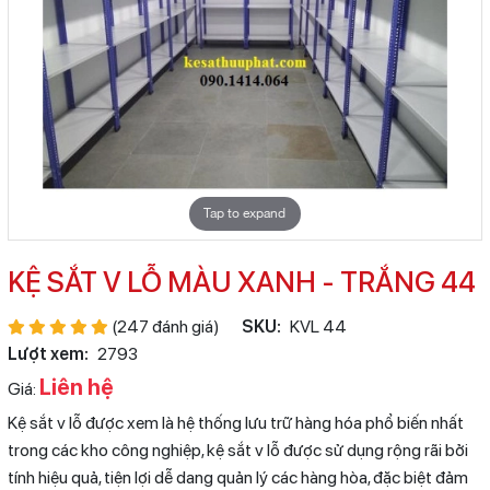
Tap to expand
KỆ SẮT V LỖ MÀU XANH - TRẮNG 44
(247 đánh giá)
SKU:
KVL 44
Lượt xem:
2793
Liên hệ
Giá:
Kệ sắt v lỗ được xem là hệ thống lưu trữ hàng hóa phổ biến nhất
trong các kho công nghiệp, kệ sắt v lỗ được sử dụng rộng rãi bởi
tính hiệu quả, tiện lợi dễ dang quản lý các hàng hòa, đặc biệt đảm