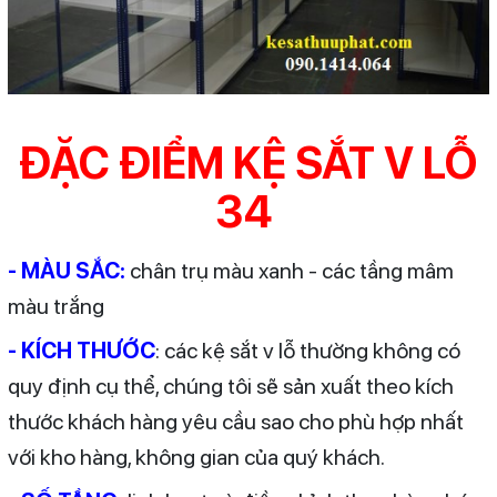
ĐẶC ĐIỂM KỆ SẮT V LỖ
34
- MÀU SẮC:
chân trụ màu xanh - các tầng mâm
màu trắng
- KÍCH THƯỚC
: các kệ sắt v lỗ thường không có
quy định cụ thể, chúng tôi sẽ sản xuất theo kích
thước khách hàng yêu cầu sao cho phù hợp nhất
với kho hàng, không gian của quý khách.