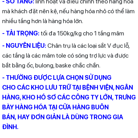
- SỐ TẦNG:
linh hoạt và điều chỉnh theo hàng hóa
mà khách đặt nên kệ, nếu hàng hóa nhỏ có thể làm
nhiều tầng hơn là hàng hóa lớn.
- TẢI TRỌNG:
tối đa 150kg/kg cho 1 tầng mâm
- NGUYÊN LIỆU:
Chân trụ là các loại sắt V đục lỗ,
các tầng là các mâm tole có sóng trợ lực và được
bắt bằng ốc, bulong, baske chắc chắn.
- THƯỜNG ĐƯỢC LỰA CHỌN SỬ DỤNG
CHO CÁC KHO LƯU TRỮ TẠI BỆNH VIỆN, NGÂN
HÀNG, KHO HỒ SƠ CÁC CÔNG TY LỚN, TRƯNG
BÀY HÀNG HÓA TẠI CỬA HÀNG BUÔN
BÁN, HAY ĐƠN GIẢN LÀ DÙNG TRONG GIA
ĐÌNH.