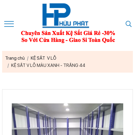
Trang chủ
KỆ SẮT V LỖ
KỆ SẮT V LỖ MÀU XANH - TRẮNG 44