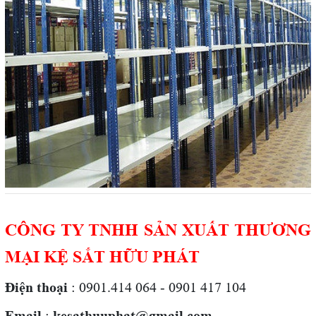
CÔNG TY TNHH SẢN XUẤT THƯƠNG
MẠI KỆ SẮT HỮU PHÁT
Điện thoại
: 0901.414 064 - 0901 417 104
Email
:
kesathuuphat@gmail.com