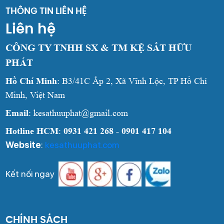
THÔNG TIN LIÊN HỆ
Liên hệ
CÔNG TY TNHH SX & TM KỆ SẮT HỮU
PHÁT
Hồ Chí Minh
: B3/41C Ấp 2, Xã Vĩnh Lộc, TP Hồ Chí
Minh, Việt Nam
Email
: kesathuuphat@gmail.com
Hotline HCM
:
0931 421 268 - 0901 417 104
Website
:
kesathuuphat.com
Kết nối ngay
CHÍNH SÁCH