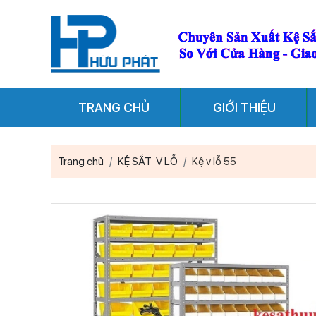
TRANG CHỦ
GIỚI THIỆU
Trang chủ
KỆ SẮT V LỖ
Kệ v lỗ 55