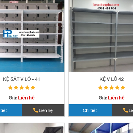
KỆ SẮT V LỖ - 41
KỆ V LỖ 42
Giá:
Liên hệ
Giá:
Liên hệ
 tiết
Liên hệ
Chi tiết
Li