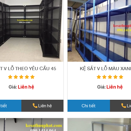
T V LỖ THEO YÊU CẦU 45
KỆ SẮT V LỖ MÀU XAN
Giá:
Liên hệ
Giá:
Liên hệ
 tiết
Liên hệ
Chi tiết
Li