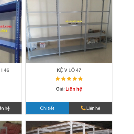
H 46
KỆ V LỖ 47
Giá:
Liên hệ
ên hệ
Chi tiết
Liên hệ