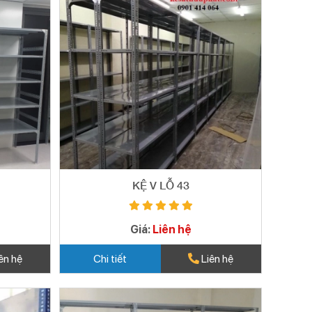
KỆ V LỖ 43
Giá:
Liên hệ
ên hệ
Chi tiết
Liên hệ