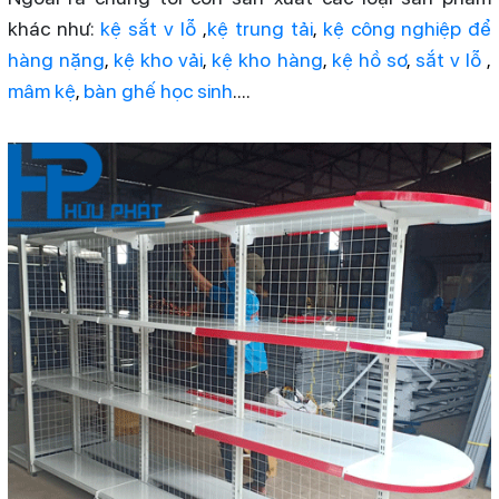
khác như:
kệ sắt v lỗ
,
kệ trung tải
,
kệ công nghiệp để
hàng nặng
,
kệ kho vải
,
kệ kho hàng
,
kệ hồ sơ
,
sắt v lỗ
,
mâm kệ
,
bàn ghế học sinh
....