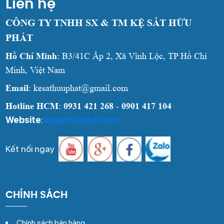
Liên hệ
CÔNG TY TNHH SX & TM KỆ SẮT HỮU
PHÁT
Hồ Chí Minh
: B3/41C Ấp 2, Xã Vĩnh Lộc, TP Hồ Chí
Minh, Việt Nam
Email
: kesathuuphat@gmail.com
Hotline HCM
:
0931 421 268 - 0901 417 104
Website
:
kesathuuphat.com
Kết nối ngay
CHÍNH SÁCH
Chính sách bán hàng