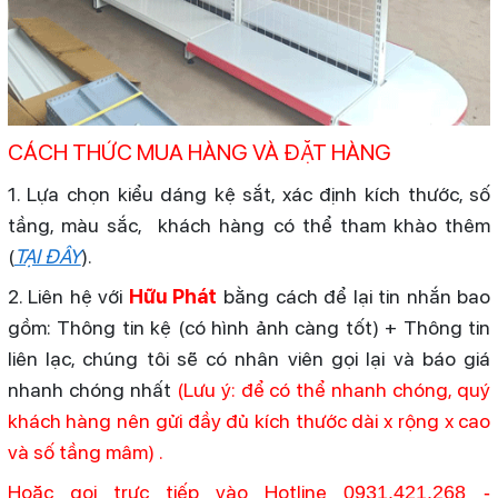
CÁCH THỨC MUA HÀNG VÀ ĐẶT HÀNG
1. Lựa chọn kiểu dáng kệ sắt, xác định kích thước, số
tầng, màu sắc, khách hàng có thể tham khào thêm
(
TẠI ĐÂY
).
2. Liên hệ với
Hữu Phát
bằng cách để lại tin nhắn bao
gồm: Thông tin kệ (có hình ảnh càng tốt) + Thông tin
liên lạc, chúng tôi sẽ có nhân viên gọi lại và báo giá
nhanh chóng nhất
(Lưu ý: để có thể nhanh chóng, quý
khách hàng nên gửi đầy đủ kích thước dài x rộng x cao
và số tầng mâm) .
Hoặc gọi trực tiếp vào Hotline
0931.421.268
-