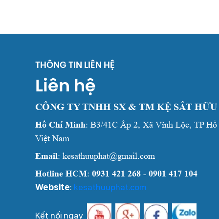
THÔNG TIN LIÊN HỆ
Liên hệ
CÔNG TY TNHH SX & TM KỆ SẮT HỮU
Hồ Chí Minh
: B3/41C Ấp 2, Xã Vĩnh Lộc, TP Hồ
Việt Nam
Email
: kesathuuphat@gmail.com
Hotline HCM
:
0931 421 268 - 0901 417 104
Website
:
kesathuuphat.com
Kết nối ngay