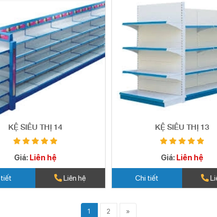
KỆ SIÊU THỊ 14
KỆ SIÊU THỊ 13
Giá:
Liên hệ
Giá:
Liên hệ
 tiết
Liên hệ
Chi tiết
Li
1
2
»