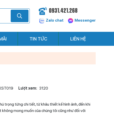
0931.421.268
Zalo chat
Messenger
MÃI
TIN TỨC
LIÊN HỆ
KST019
Lượt xem:
3120
trọng từng chi tiết, từ khâu thiết kế hình ảnh, đến khi
ót không mong muốn của chúng tôi cũng như đối với