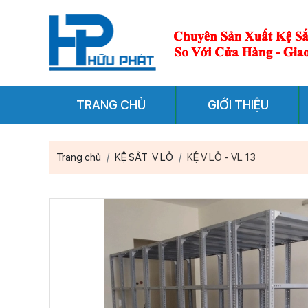
TRANG CHỦ
GIỚI THIỆU
Trang chủ
KỆ SẮT V LỖ
KỆ V LỖ - VL 13