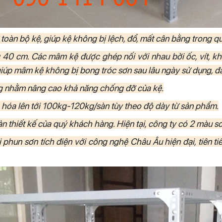
toàn bộ kệ, giúp kệ không bị lệch, đổ, mất cân bằng trong qu
 40 cm. Các mâm kệ được ghép nối với nhau bởi ốc, vít, k
giúp mâm kệ không bị bong tróc sơn sau lâu ngày sử dụng, 
ăng nhằm nâng cao khả năng chống đỡ của kệ.
g hóa lên tới 100kg-120kg/sàn tùy theo độ dày từ sản phẩm.
 thiết kế của quý khách hàng. Hiện tại, công ty có 2 màu sơ
ới phun sơn tích điện với công nghệ Châu Âu hiện đại, tiên 