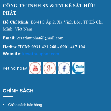
CÔNG TY TNHH SX & TM KỆ SẮT HỮU
PHÁT
Hồ Chí Minh
: B3/41C Ấp 2, Xã Vĩnh Lộc, TP Hồ Chí
Minh, Việt Nam
Email
: kesathuuphat@gmail.com
Hotline HCM
:
0931 421 268 - 0901 417 104
Website
:
kesathuuphat.com
Kết nối ngay
CHÍNH SÁCH
Chính sách bán hàng