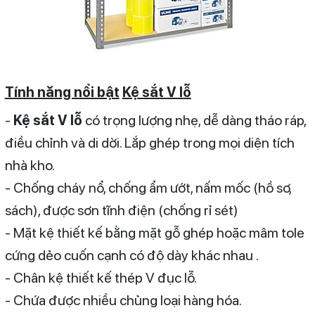
Tính năng nổi bật
Kệ sắt V lỗ
-
Kệ sắt V lỗ
có trọng lượng nhẹ, dễ dàng tháo ráp,
điều chỉnh và di dời. Lắp ghép trong mọi diện tích
nhà kho.
- Chống cháy nổ, chống ẩm ướt, nấm mốc (hồ sơ,
sách), được sơn tĩnh điện (chống rỉ sét)
- Mặt kệ thiết kế bằng mặt gỗ ghép hoặc mâm tole
cứng dẻo cuốn cạnh có độ dày khác nhau .
- Chân kệ thiết kế thép V đục lỗ.
- Chứa được nhiều chủng loại hàng hóa.