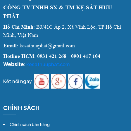
CÔNG TY TNHH SX & TM KỆ SẮT HỮU
PHÁT
Hồ Chí Minh
: B3/41C Ấp 2, Xã Vĩnh Lộc, TP Hồ Chí
Minh, Việt Nam
Email
: kesathuuphat@gmail.com
Hotline HCM
:
0931 421 268 - 0901 417 104
Website
:
kesathuuphat.com
Kết nối ngay
CHÍNH SÁCH
Chính sách bán hàng