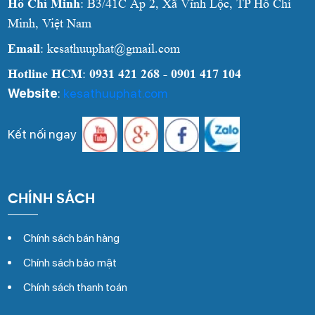
Hồ Chí Minh
: B3/41C Ấp 2, Xã Vĩnh Lộc, TP Hồ Chí
Minh, Việt Nam
Email
: kesathuuphat@gmail.com
Hotline HCM
:
0931 421 268 - 0901 417 104
Website
:
kesathuuphat.com
Kết nối ngay
CHÍNH SÁCH
Chính sách bán hàng
Chính sách bảo mật
Chính sách thanh toán